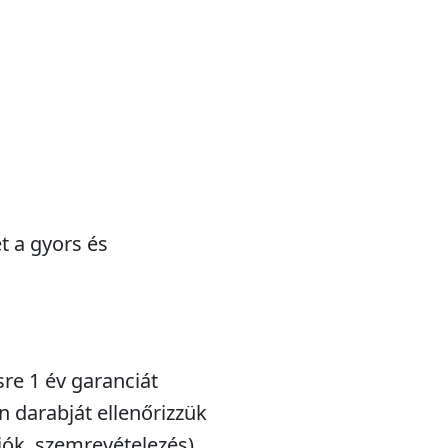
t a gyors és
sre 1 év garanciát
n darabját ellenőrizzük
iók, szemrevételezés),