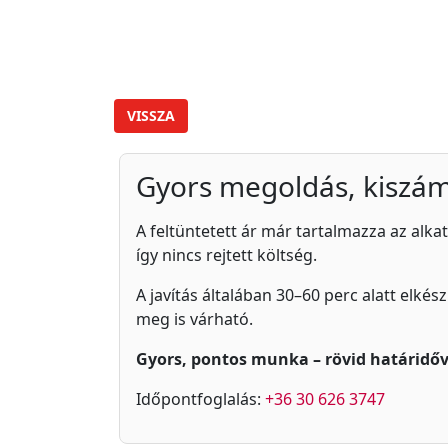
VISSZA
Gyors megoldás, kiszám
A feltüntetett ár már tartalmazza az alkat
így nincs rejtett költség.
A javítás általában 30–60 perc alatt elkés
meg is várható.
Gyors, pontos munka – rövid határidőv
Időpontfoglalás:
+36 30 626 3747