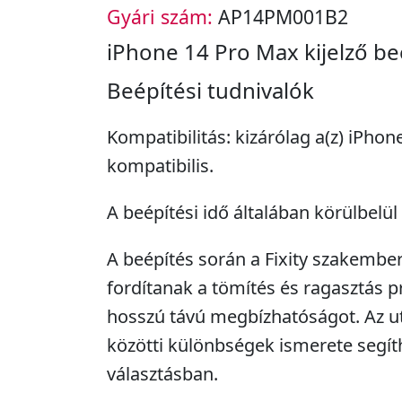
Gyári szám:
AP14PM001B2
iPhone 14 Pro Max kijelző be
Beépítési tudnivalók
Kompatibilitás: kizárólag a(z) iPho
kompatibilis.
A beépítési idő általában körülbelül 
A beépítés során a Fixity szakembe
fordítanak a tömítés és ragasztás pr
hosszú távú megbízhatóságot. Az ut
közötti különbségek ismerete segít
választásban.