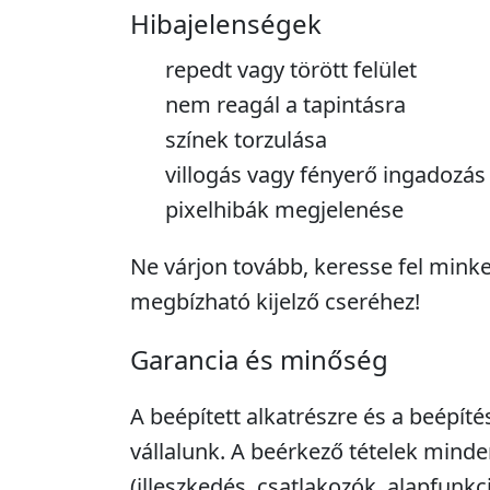
Hibajelenségek
repedt vagy törött felület
nem reagál a tapintásra
színek torzulása
villogás vagy fényerő ingadozás
pixelhibák megjelenése
Ne várjon tovább, keresse fel minke
megbízható kijelző cseréhez!
Garancia és minőség
A beépített alkatrészre és a beépíté
vállalunk. A beérkező tételek minde
(illeszkedés, csatlakozók, alapfunkc