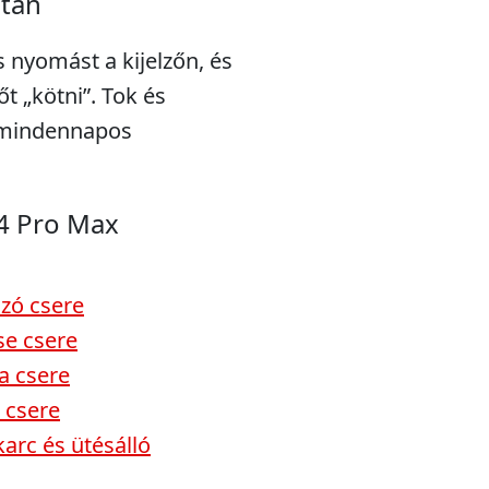
után
s nyomást a kijelzőn, és
t „kötni”. Tok és
a mindennapos
4 Pro Max
ozó csere
se csere
a csere
 csere
arc és ütésálló