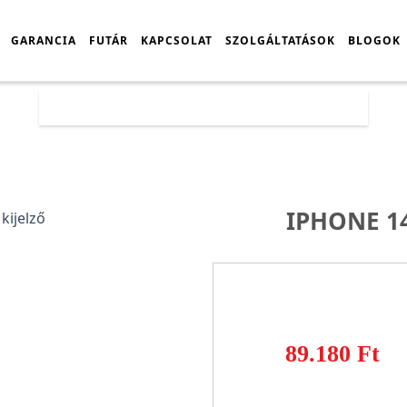
GARANCIA
FUTÁR
KAPCSOLAT
SZOLGÁLTATÁSOK
BLOGOK
Főoldal
Árlista
iPhone 14 Pro Max kijelző
IPHONE 1
89.180 Ft