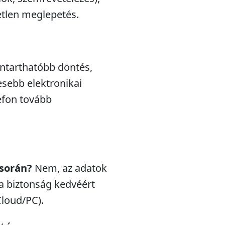
etlen meglepetés.
nntarthatóbb döntés,
esebb elektronikai
efon tovább
 során?
Nem, az adatok
a biztonság kedvéért
Cloud/PC).