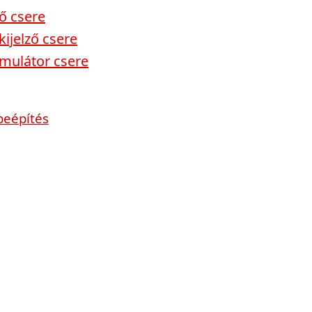
ző csere
ijelző csere
mulátor csere
beépítés