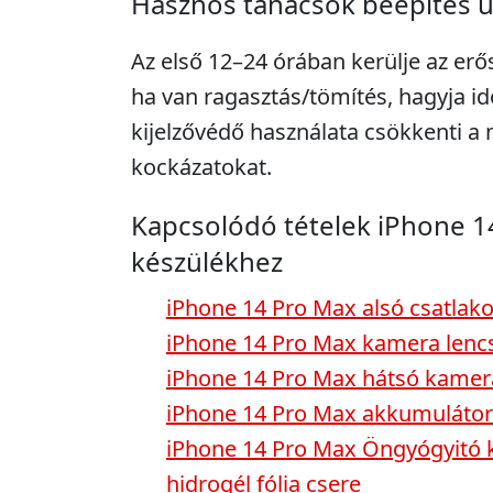
Hasznos tanácsok beépítés 
Az első 12–24 órában kerülje az erő
ha van ragasztás/tömítés, hagyja idő
kijelzővédő használata csökkenti 
kockázatokat.
Kapcsolódó tételek iPhone 1
készülékhez
iPhone 14 Pro Max alsó csatlak
iPhone 14 Pro Max kamera lenc
iPhone 14 Pro Max hátsó kamer
iPhone 14 Pro Max akkumulátor
iPhone 14 Pro Max Öngyógyitó k
hidrogél fólia csere