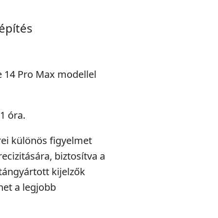
építés
ne 14 Pro Max modellel
1 óra.
rei különös figyelmet
ecizitására, biztosítva a
ángyártott kijelzők
het a legjobb