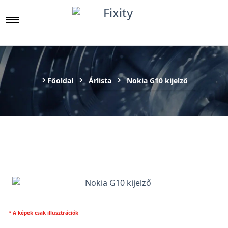
Főoldal
Árlista
Nokia G10 kijelző
* A képek csak illusztrációk