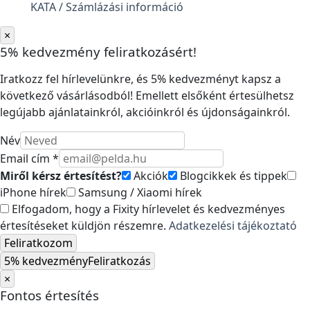
KATA / Számlázási információ
×
5% kedvezmény feliratkozásért!
Iratkozz fel hírlevelünkre, és 5% kedvezményt kapsz a
következő vásárlásodból! Emellett elsőként értesülhetsz
legújabb ajánlatainkról, akcióinkról és újdonságainkról.
Név
Email cím *
Miről kérsz értesítést?
Akciók
Blogcikkek és tippek
iPhone hírek
Samsung / Xiaomi hírek
Elfogadom, hogy a Fixity hírlevelet és kedvezményes
értesítéseket küldjön részemre.
Adatkezelési tájékoztató
Feliratkozom
5% kedvezmény
Feliratkozás
×
Fontos értesítés