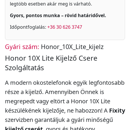
legtöbb esetben akár meg is várható.
Gyors, pontos munka – rövid határidővel.
Időpontfoglalás:
+36 30 626 3747
Gyári szám:
Honor_10X_Lite_kijelz
Honor 10X Lite Kijelző Csere
Szolgáltatás
A modern okostelefonok egyik legfontosabb
része a kijelző. Amennyiben Önnek is
megrepedt vagy eltört a Honor 10X Lite
készülékének kijelzője, ne habozzon! A
Fixity
szervizben garantáljuk a gyári minőségű
kijelző cserét
, gyors és hatékony