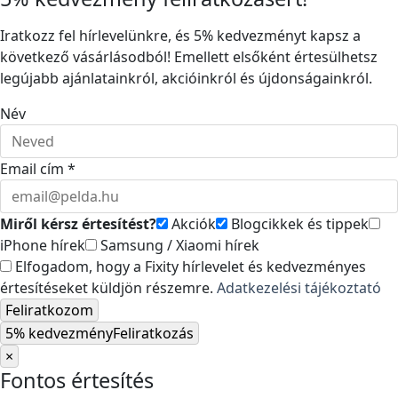
Iratkozz fel hírlevelünkre, és 5% kedvezményt kapsz a
következő vásárlásodból! Emellett elsőként értesülhetsz
legújabb ajánlatainkról, akcióinkról és újdonságainkról.
Név
Email cím *
Miről kérsz értesítést?
Akciók
Blogcikkek és tippek
iPhone hírek
Samsung / Xiaomi hírek
Elfogadom, hogy a Fixity hírlevelet és kedvezményes
értesítéseket küldjön részemre.
Adatkezelési tájékoztató
Feliratkozom
5% kedvezmény
Feliratkozás
×
Fontos értesítés