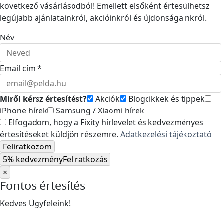
következő vásárlásodból! Emellett elsőként értesülhetsz
legújabb ajánlatainkról, akcióinkról és újdonságainkról.
Név
Email cím *
Miről kérsz értesítést?
Akciók
Blogcikkek és tippek
iPhone hírek
Samsung / Xiaomi hírek
Elfogadom, hogy a Fixity hírlevelet és kedvezményes
értesítéseket küldjön részemre.
Adatkezelési tájékoztató
Feliratkozom
5% kedvezmény
Feliratkozás
×
Fontos értesítés
Kedves Ügyfeleink!