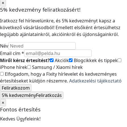
×
5% kedvezmény feliratkozásért!
Iratkozz fel hírlevelünkre, és 5% kedvezményt kapsz a
következő vásárlásodból! Emellett elsőként értesülhetsz
legújabb ajánlatainkról, akcióinkról és újdonságainkról.
Név
Email cím *
Miről kérsz értesítést?
Akciók
Blogcikkek és tippek
iPhone hírek
Samsung / Xiaomi hírek
Elfogadom, hogy a Fixity hírlevelet és kedvezményes
értesítéseket küldjön részemre.
Adatkezelési tájékoztató
Feliratkozom
5% kedvezmény
Feliratkozás
×
Fontos értesítés
Kedves Ügyfeleink!