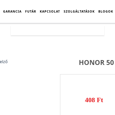
GARANCIA
FUTÁR
KAPCSOLAT
SZOLGÁLTATÁSOK
BLOGOK
Főoldal
Árlista
Honor 50 Pro gyári kijelző
HONOR 50 
408 Ft