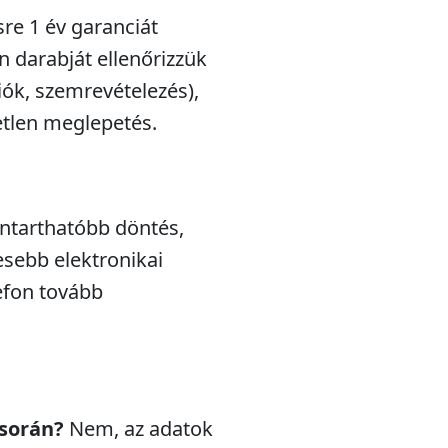
sre 1 év garanciát
n darabját ellenőrizzük
iók, szemrevételezés),
etlen meglepetés.
nntarthatóbb döntés,
esebb elektronikai
efon tovább
 során?
Nem, az adatok