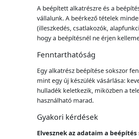
A beépített alkatrészre és a beépíté
vállalunk. A beérkező tételek minde
(illeszkedés, csatlakozók, alapfunkc
hogy a beépítésnél ne érjen kellem
Fenntarthatóság
Egy alkatrész beépítése sokszor fe
mint egy új készülék vásárlása: kev
hulladék keletkezik, miközben a tel
használható marad.
Gyakori kérdések
Elvesznek az adataim a beépítés