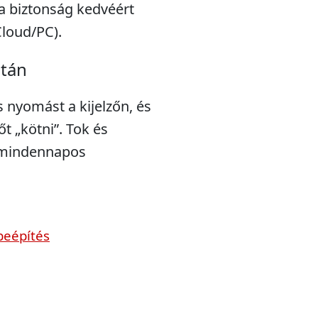
a biztonság kedvéért
Cloud/PC).
után
s nyomást a kijelzőn, és
t „kötni”. Tok és
a mindennapos
beépítés