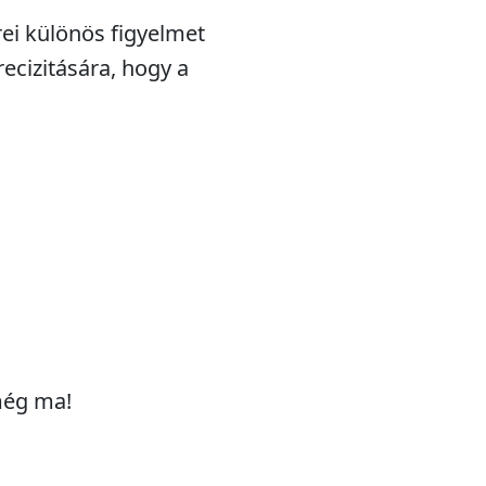
rei különös figyelmet
recizitására, hogy a
 még ma!