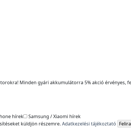
rokra! Minden gyári akkumulátorra 5% akció érvényes, fe
hone hírek
Samsung / Xiaomi hírek
esítéseket küldjön részemre.
Adatkezelési tájékoztató
Feli