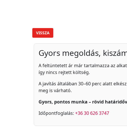
VISSZA
Gyors megoldás, kiszám
A feltüntetett ár már tartalmazza az alkat
így nincs rejtett költség.
A javítás általában 30–60 perc alatt elkés
meg is várható.
Gyors, pontos munka – rövid határidőv
Időpontfoglalás:
+36 30 626 3747