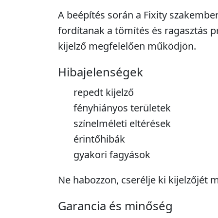
A beépítés során a Fixity szakembe
fordítanak a tömítés és ragasztás p
kijelző megfelelően működjön.
Hibajelenségek
repedt kijelző
fényhiányos területek
színelméleti eltérések
érintőhibák
gyakori fagyások
Ne habozzon, cserélje ki kijelzőjét
Garancia és minőség