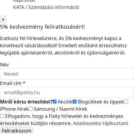
Kapcsolat
KATA / Számlázási információ
×
5% kedvezmény feliratkozásért!
Iratkozz fel hírlevelünkre, és 5% kedvezményt kapsz a
következő vásárlásodból! Emellett elsőként értesülhetsz
legújabb ajánlatainkról, akcióinkról és újdonságainkról.
Név
Email cím *
Miről kérsz értesítést?
Akciók
Blogcikkek és tippek
iPhone hírek
Samsung / Xiaomi hírek
Elfogadom, hogy a Fixity hírlevelet és kedvezményes
értesítéseket küldjön részemre.
Adatkezelési tájékoztató
Feliratkozom