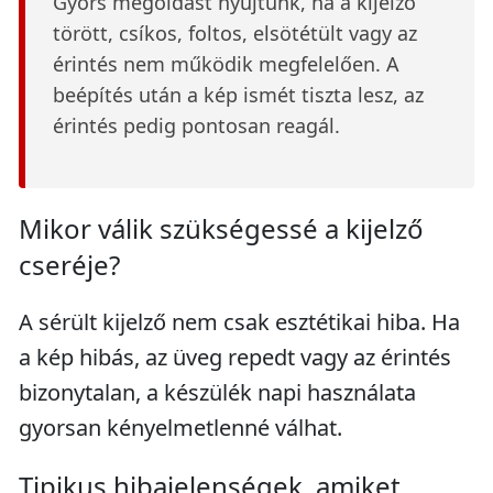
Gyors megoldást nyújtunk, ha a kijelző
törött, csíkos, foltos, elsötétült vagy az
érintés nem működik megfelelően. A
beépítés után a kép ismét tiszta lesz, az
érintés pedig pontosan reagál.
Mikor válik szükségessé a kijelző
cseréje?
A sérült kijelző nem csak esztétikai hiba. Ha
a kép hibás, az üveg repedt vagy az érintés
bizonytalan, a készülék napi használata
gyorsan kényelmetlenné válhat.
Tipikus hibajelenségek, amiket