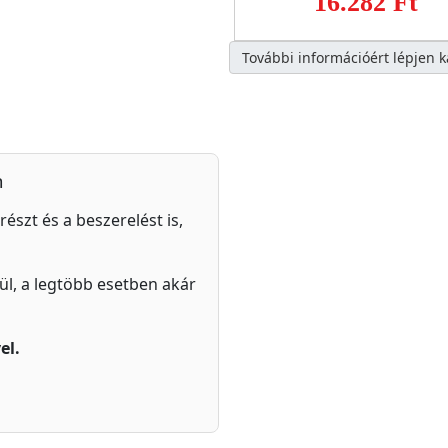
16.282 Ft
További információért lépjen 
n
részt és a beszerelést is,
zül, a legtöbb esetben akár
el.