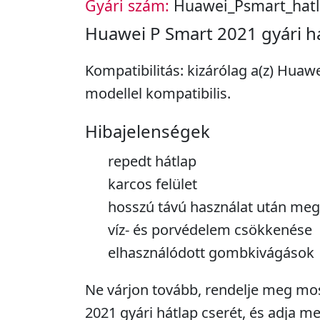
Gyári szám:
Huawei_Psmart_hat
Huawei P Smart 2021 gyári h
Kompatibilitás: kizárólag a(z) Huaw
modellel kompatibilis.
Hibajelenségek
repedt hátlap
karcos felület
hosszú távú használat után megl
víz- és porvédelem csökkenése
elhasználódott gombkivágások
Ne várjon tovább, rendelje meg mo
2021 gyári hátlap cserét, és adja m