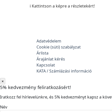
ℹ️ Kattintson a képre a részletekért!
Adatvédelem
Cookie (süti) szabályzat
Árlista
Árajánlat kérés
Kapcsolat
KATA / Számlázási információ
×
5% kedvezmény feliratkozásért!
Iratkozz fel hírlevelünkre, és 5% kedvezményt kapsz a követ
Név