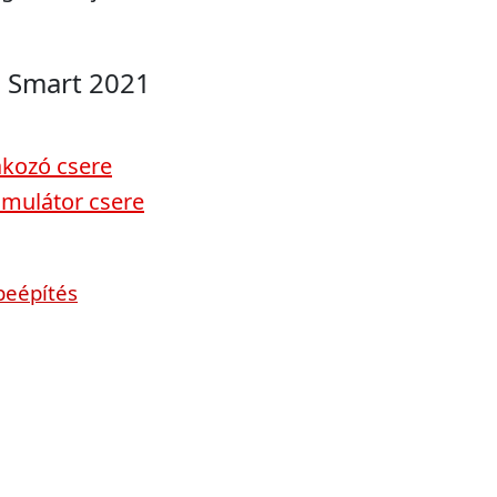
P Smart 2021
akozó csere
umulátor csere
beépítés