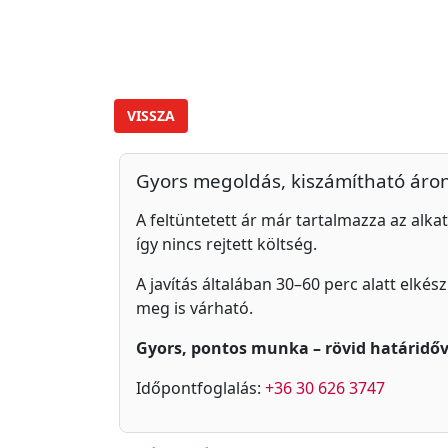
VISSZA
Gyors megoldás, kiszámítható áro
A feltüntetett ár már tartalmazza az alkat
így nincs rejtett költség.
A javítás általában 30–60 perc alatt elkés
meg is várható.
Gyors, pontos munka – rövid határidőv
Időpontfoglalás:
+36 30 626 3747