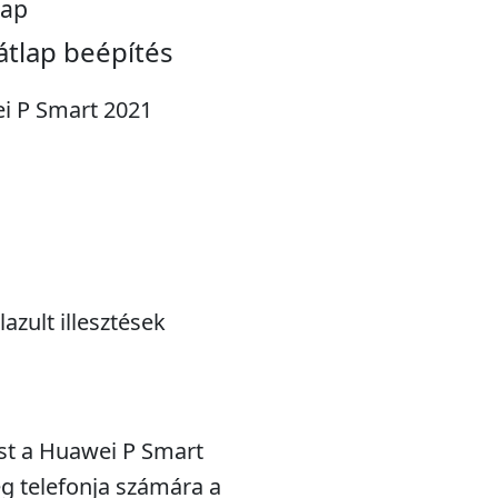
lap
átlap beépítés
ei P Smart 2021
azult illesztések
st a Huawei P Smart
eg telefonja számára a