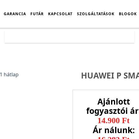
GARANCIA
FUTÁR
KAPCSOLAT
SZOLGÁLTATÁSOK
BLOGOK
Főoldal
Árlista
Huawei P Smart 2021 gyári hátlap
HUAWEI P SMA
Ajánlott
fogyasztói ár
14.900 Ft
Ár nálunk: