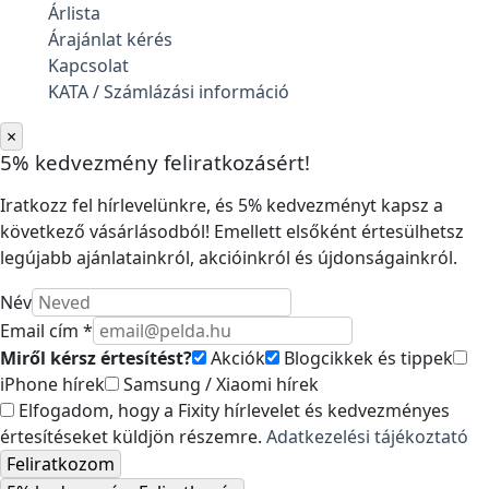
Árlista
Árajánlat kérés
Kapcsolat
KATA / Számlázási információ
×
5% kedvezmény feliratkozásért!
Iratkozz fel hírlevelünkre, és 5% kedvezményt kapsz a
következő vásárlásodból! Emellett elsőként értesülhetsz
legújabb ajánlatainkról, akcióinkról és újdonságainkról.
Név
Email cím *
Miről kérsz értesítést?
Akciók
Blogcikkek és tippek
iPhone hírek
Samsung / Xiaomi hírek
Elfogadom, hogy a Fixity hírlevelet és kedvezményes
értesítéseket küldjön részemre.
Adatkezelési tájékoztató
Feliratkozom