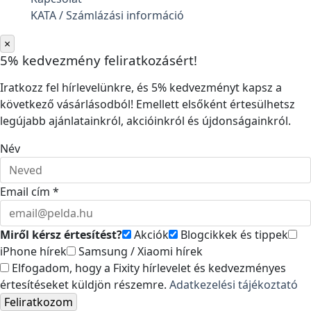
KATA / Számlázási információ
×
5% kedvezmény feliratkozásért!
Iratkozz fel hírlevelünkre, és 5% kedvezményt kapsz a
következő vásárlásodból! Emellett elsőként értesülhetsz
legújabb ajánlatainkról, akcióinkról és újdonságainkról.
Név
Email cím *
Miről kérsz értesítést?
Akciók
Blogcikkek és tippek
iPhone hírek
Samsung / Xiaomi hírek
Elfogadom, hogy a Fixity hírlevelet és kedvezményes
értesítéseket küldjön részemre.
Adatkezelési tájékoztató
Feliratkozom