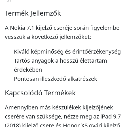
Termék Jellemzők
A Nokia 7.1 kijelző cseréje során figyelembe
vesszük a következő jellemzőket:
Kiváló képminőség és érintőérzékenység
Tartós anyagok a hosszú élettartam
érdekében
Pontosan illeszkedő alkatrészek
Kapcsolódó Termékek
Amennyiben más készülékek kijelzőjének
cserére van szüksége, nézze meg az iPad 9.7
(2018) kijelző csere és Honor X8 gyári kijelző