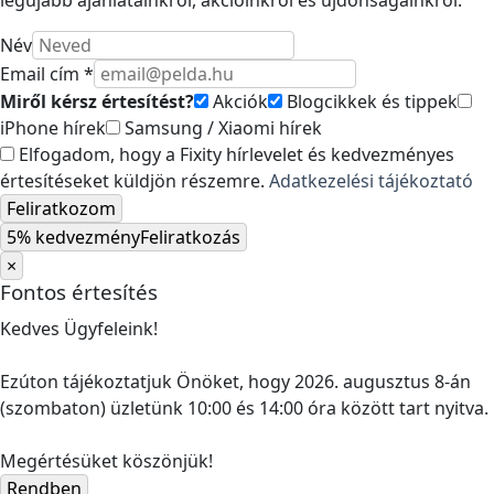
legújabb ajánlatainkról, akcióinkról és újdonságainkról.
Név
Email cím *
Miről kérsz értesítést?
Akciók
Blogcikkek és tippek
iPhone hírek
Samsung / Xiaomi hírek
Elfogadom, hogy a Fixity hírlevelet és kedvezményes
értesítéseket küldjön részemre.
Adatkezelési tájékoztató
Feliratkozom
5% kedvezmény
Feliratkozás
×
Fontos értesítés
Kedves Ügyfeleink!
Ezúton tájékoztatjuk Önöket, hogy 2026. augusztus 8-án
(szombaton) üzletünk 10:00 és 14:00 óra között tart nyitva.
Megértésüket köszönjük!
Rendben