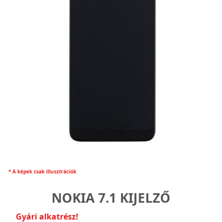
* A képek csak illusztrációk
NOKIA 7.1 KIJELZŐ
Gyári alkatrész!