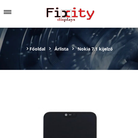
Főoldal
Árlista
Nokia 7.1 kijelző