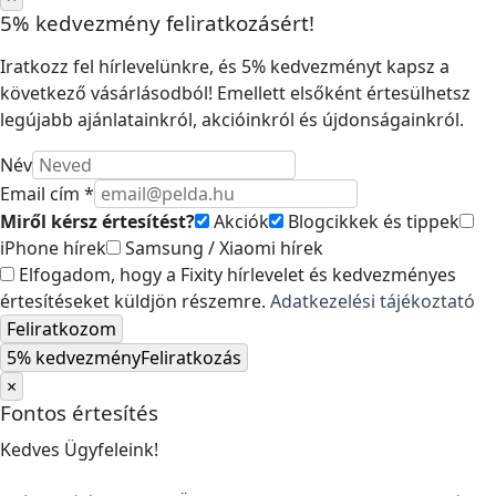
5% kedvezmény feliratkozásért!
Iratkozz fel hírlevelünkre, és 5% kedvezményt kapsz a
következő vásárlásodból! Emellett elsőként értesülhetsz
legújabb ajánlatainkról, akcióinkról és újdonságainkról.
Név
Email cím *
Miről kérsz értesítést?
Akciók
Blogcikkek és tippek
iPhone hírek
Samsung / Xiaomi hírek
Elfogadom, hogy a Fixity hírlevelet és kedvezményes
értesítéseket küldjön részemre.
Adatkezelési tájékoztató
Feliratkozom
5% kedvezmény
Feliratkozás
×
Fontos értesítés
Kedves Ügyfeleink!