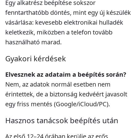
Egy alkatrész beépítése sokszor
fenntarthatóbb döntés, mint egy új készülék
vásárlása: kevesebb elektronikai hulladék
keletkezik, miközben a telefon tovább
használható marad.
Gyakori kérdések
Elvesznek az adataim a beépítés során?
Nem, az adatok normál esetben nem
érintettek, de a biztonság kedvéért javasolt
egy friss mentés (Google/iCloud/PC).
Hasznos tanácsok beépítés után
Az első 12–24 órában kerülje az erős