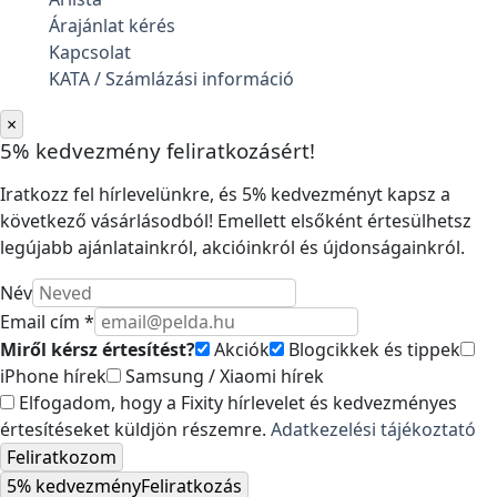
Árajánlat kérés
Kapcsolat
KATA / Számlázási információ
×
5% kedvezmény feliratkozásért!
Iratkozz fel hírlevelünkre, és 5% kedvezményt kapsz a
következő vásárlásodból! Emellett elsőként értesülhetsz
legújabb ajánlatainkról, akcióinkról és újdonságainkról.
Név
Email cím *
Miről kérsz értesítést?
Akciók
Blogcikkek és tippek
iPhone hírek
Samsung / Xiaomi hírek
Elfogadom, hogy a Fixity hírlevelet és kedvezményes
értesítéseket küldjön részemre.
Adatkezelési tájékoztató
Feliratkozom
5% kedvezmény
Feliratkozás