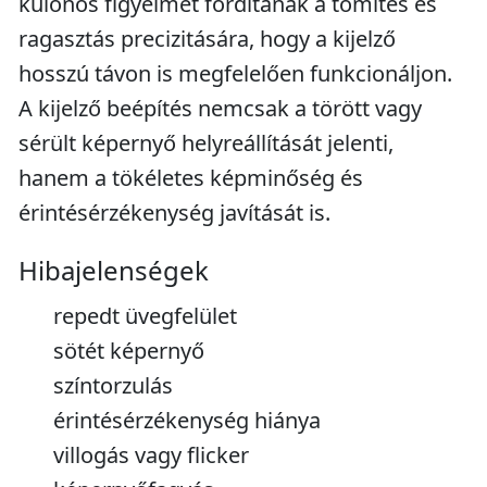
különös figyelmet fordítanak a tömítés és
ragasztás precizitására, hogy a kijelző
hosszú távon is megfelelően funkcionáljon.
A kijelző beépítés nemcsak a törött vagy
sérült képernyő helyreállítását jelenti,
hanem a tökéletes képminőség és
érintésérzékenység javítását is.
Hibajelenségek
repedt üvegfelület
sötét képernyő
színtorzulás
érintésérzékenység hiánya
villogás vagy flicker