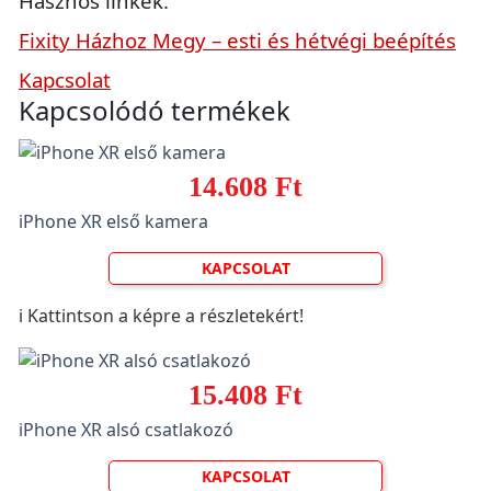
Hasznos linkek:
Fixity Házhoz Megy – esti és hétvégi beépítés
Kapcsolat
Kapcsolódó termékek
14.608 Ft
iPhone XR első kamera
KAPCSOLAT
ℹ️ Kattintson a képre a részletekért!
15.408 Ft
iPhone XR alsó csatlakozó
KAPCSOLAT