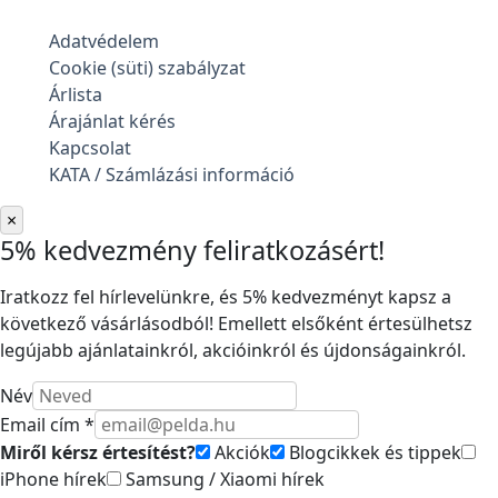
Adatvédelem
Cookie (süti) szabályzat
Árlista
Árajánlat kérés
Kapcsolat
KATA / Számlázási információ
×
5% kedvezmény feliratkozásért!
Iratkozz fel hírlevelünkre, és 5% kedvezményt kapsz a
következő vásárlásodból! Emellett elsőként értesülhetsz
legújabb ajánlatainkról, akcióinkról és újdonságainkról.
Név
Email cím *
Miről kérsz értesítést?
Akciók
Blogcikkek és tippek
iPhone hírek
Samsung / Xiaomi hírek