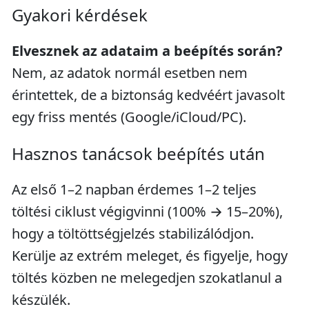
Gyakori kérdések
Elvesznek az adataim a beépítés során?
Nem, az adatok normál esetben nem
érintettek, de a biztonság kedvéért javasolt
egy friss mentés (Google/iCloud/PC).
Hasznos tanácsok beépítés után
Az első 1–2 napban érdemes 1–2 teljes
töltési ciklust végigvinni (100% → 15–20%),
hogy a töltöttségjelzés stabilizálódjon.
Kerülje az extrém meleget, és figyelje, hogy
töltés közben ne melegedjen szokatlanul a
készülék.