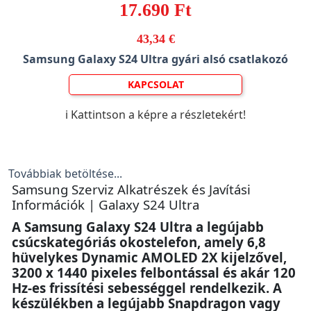
17.690 Ft
43,34 €
Samsung Galaxy S24 Ultra gyári alsó csatlakozó
KAPCSOLAT
ℹ️ Kattintson a képre a részletekért!
Továbbiak betöltése...
Samsung Szerviz Alkatrészek és Javítási
Információk | Galaxy S24 Ultra
A Samsung Galaxy S24 Ultra a legújabb
csúcskategóriás okostelefon, amely 6,8
hüvelykes Dynamic AMOLED 2X kijelzővel,
3200 x 1440 pixeles felbontással és akár 120
Hz-es frissítési sebességgel rendelkezik. A
készülékben a legújabb Snapdragon vagy