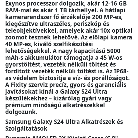
Exynos processzor dolgozik, akár 12-16 GB
RAM-mal és akár 1 TB tárhellyel. A hátlapi
kamerarendszer fő érzékelője 200 MP-es,
kiegészítve ultraszéles, periszkóp és
teleobjektívekkel, amelyek akár 10x optikai
zoomot tesznek lehetővé. Az előlapi kamera
40 MP-es, kiváló szelfikészítési
lehetőségekkel. A nagy kapacitású 5000
mAh-s akkumulátor támogatja a 45 W-os
gyorstöltést, vezeték nélküli töltést és
fordított vezeték nélküli töltést is. Az IP68-
as védelem biztosítja a víz- és porállóságot.
A Fixity szerviz precíz, gyors és garanciális
javításokat kínál a Galaxy S24 Ultra
készülékekhez – kizárólag gyári vagy
prémium minőségű alkatrészekkel
dolgozunk.
Samsung Galaxy S24 Ultra Alkatrészek és
Szolgáltatások