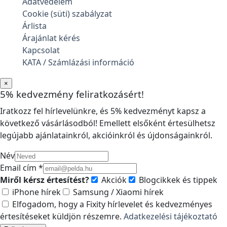
Adatvédelem
Cookie (süti) szabályzat
Árlista
Árajánlat kérés
Kapcsolat
KATA / Számlázási információ
×
5% kedvezmény feliratkozásért!
Iratkozz fel hírlevelünkre, és 5% kedvezményt kapsz a
következő vásárlásodból! Emellett elsőként értesülhetsz
legújabb ajánlatainkról, akcióinkról és újdonságainkról.
Név
Email cím *
Miről kérsz értesítést?
Akciók
Blogcikkek és tippek
iPhone hírek
Samsung / Xiaomi hírek
Elfogadom, hogy a Fixity hírlevelet és kedvezményes
értesítéseket küldjön részemre.
Adatkezelési tájékoztató