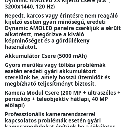
Dynamic AMOLED 2X Kijelző Csere (6.8",
3200x1440, 120 Hz)
Repedt, karcos vagy érintésre nem reagáló
kijelző esetén gyári minőségű, eredeti
Dynamic AMOLED panelre cseréljük a sérült
alkatrészt, megőrizve a kiváló
képminőséget és a gördülékeny
használatot.
Akkumulátor Csere (5000 mAh)
Gyors merülés vagy töltési problémák
esetén eredeti gyári akkumulátort
szerelünk be, amely hosszú üzemidőt és
megbízható teljesítményt biztosít.
Kamera Modul Csere (200 MP + ultraszéles +
periszkóp + teleobjektív hátlapi, 40 MP
előlapi)
Professzionális kamerarendszerrel
kapcsolatos problémák esetén gyári
kameramodulokat építünk be a tökéletes