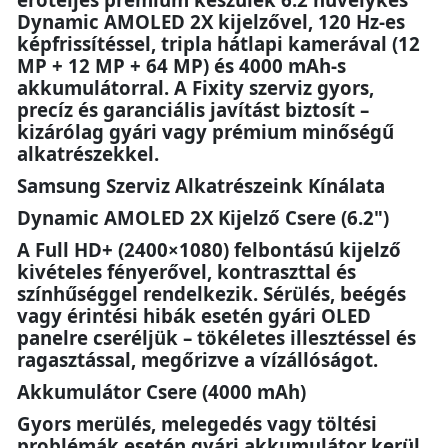
Dynamic AMOLED 2X kijelzővel, 120 Hz-es
képfrissítéssel, tripla hátlapi kamerával (12
MP + 12 MP + 64 MP) és 4000 mAh-s
akkumulátorral. A Fixity szerviz gyors,
precíz és garanciális javítást biztosít –
kizárólag gyári vagy prémium minőségű
alkatrészekkel.
Samsung Szerviz Alkatrészeink Kínálata
Dynamic AMOLED 2X Kijelző Csere (6.2")
A Full HD+ (2400×1080) felbontású kijelző
kivételes fényerővel, kontraszttal és
színhűséggel rendelkezik. Sérülés, beégés
vagy érintési hibák esetén gyári OLED
panelre cseréljük – tökéletes illesztéssel és
ragasztással, megőrizve a vízállóságot.
Akkumulátor Csere (4000 mAh)
Gyors merülés, melegedés vagy töltési
problémák esetén gyári akkumulátor kerül