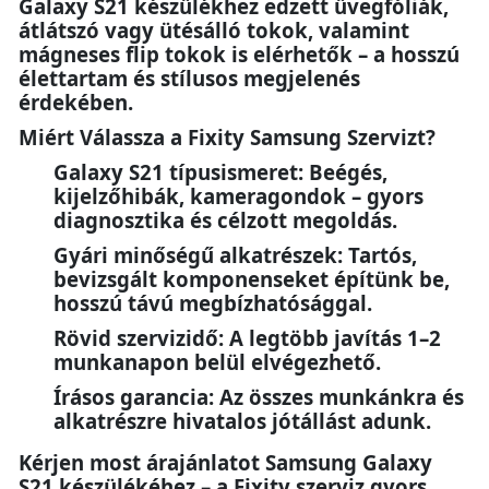
Galaxy S21 készülékhez edzett üvegfóliák,
átlátszó vagy ütésálló tokok, valamint
mágneses flip tokok is elérhetők – a hosszú
élettartam és stílusos megjelenés
érdekében.
Miért Válassza a Fixity Samsung Szervizt?
Galaxy S21 típusismeret: Beégés,
kijelzőhibák, kameragondok – gyors
diagnosztika és célzott megoldás.
Gyári minőségű alkatrészek: Tartós,
bevizsgált komponenseket építünk be,
hosszú távú megbízhatósággal.
Rövid szervizidő: A legtöbb javítás 1–2
munkanapon belül elvégezhető.
Írásos garancia: Az összes munkánkra és
alkatrészre hivatalos jótállást adunk.
Kérjen most árajánlatot Samsung Galaxy
S21 készülékéhez – a Fixity szerviz gyors,