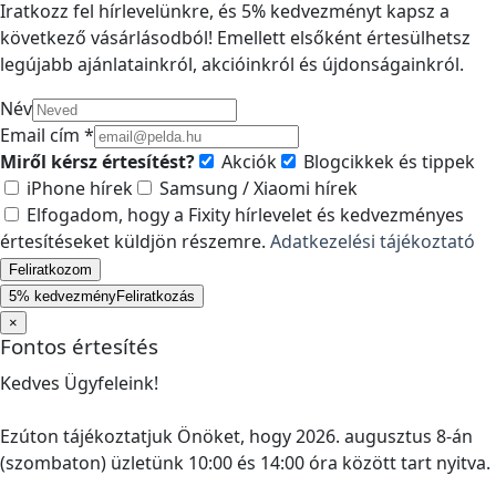
Iratkozz fel hírlevelünkre, és 5% kedvezményt kapsz a
következő vásárlásodból! Emellett elsőként értesülhetsz
legújabb ajánlatainkról, akcióinkról és újdonságainkról.
Név
Email cím *
Miről kérsz értesítést?
Akciók
Blogcikkek és tippek
iPhone hírek
Samsung / Xiaomi hírek
Elfogadom, hogy a Fixity hírlevelet és kedvezményes
értesítéseket küldjön részemre.
Adatkezelési tájékoztató
Feliratkozom
5% kedvezmény
Feliratkozás
×
Fontos értesítés
Kedves Ügyfeleink!
Ezúton tájékoztatjuk Önöket, hogy 2026. augusztus 8-án
(szombaton) üzletünk 10:00 és 14:00 óra között tart nyitva.