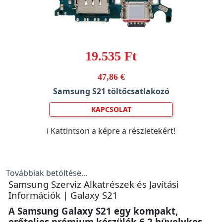
19.535 Ft
47,86 €
Samsung S21 töltőcsatlakozó
KAPCSOLAT
ℹ️ Kattintson a képre a részletekért!
Továbbiak betöltése...
Samsung Szerviz Alkatrészek és Javítási
Információk | Galaxy S21
A Samsung Galaxy S21 egy kompakt,
erőteljes prémium készülék 6.2 hüvelykes