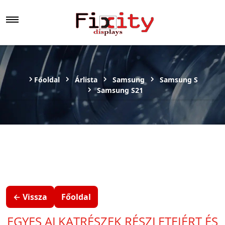
Főoldal
Árlista
Samsung
Samsung S
Samsung S21
← Vissza
Főoldal
EGYES ALKATRÉSZEK RÉSZLETEIÉRT ÉS