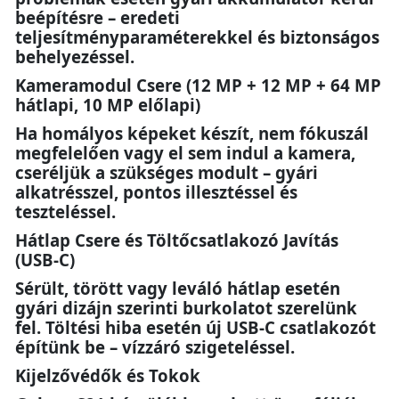
beépítésre – eredeti
teljesítményparaméterekkel és biztonságos
behelyezéssel.
Kameramodul Csere (12 MP + 12 MP + 64 MP
hátlapi, 10 MP előlapi)
Ha homályos képeket készít, nem fókuszál
megfelelően vagy el sem indul a kamera,
cseréljük a szükséges modult – gyári
alkatrésszel, pontos illesztéssel és
teszteléssel.
Hátlap Csere és Töltőcsatlakozó Javítás
(USB-C)
Sérült, törött vagy leváló hátlap esetén
gyári dizájn szerinti burkolatot szerelünk
fel. Töltési hiba esetén új USB-C csatlakozót
építünk be – vízzáró szigeteléssel.
Kijelzővédők és Tokok