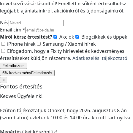
következő vásárlásodból! Emellett elsőként értesülhetsz
legújabb ajánlatainkról, akcióinkról és újdonságainkról.
Név
Email cím *
Miről kérsz értesítést?
Akciók
Blogcikkek és tippek
iPhone hírek
Samsung / Xiaomi hírek
Elfogadom, hogy a Fixity hírlevelet és kedvezményes
értesítéseket küldjön részemre.
Adatkezelési tájékoztató
Feliratkozom
5% kedvezmény
Feliratkozás
×
Fontos értesítés
Kedves Ügyfeleink!
Ezúton tájékoztatjuk Önöket, hogy 2026. augusztus 8-án
(szombaton) üzletünk 10:00 és 14:00 óra között tart nyitva.
Megértésüket köszönjük!