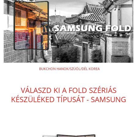
BUKCHON HANOK/SZÜÖL/DÉL KOREA
VÁLASZD KI A FOLD SZÉRIÁS
KÉSZÜLÉKED TÍPUSÁT - SAMSUNG