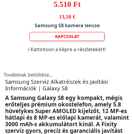
5.510 Ft
13,50 €
Samsung S8 kamera lencse
KAPCSOLAT
ℹ️ Kattintson a képre a részletekért!
Továbbiak betöltése...
Samsung Szerviz Alkatrészek és Javítási
Információk | Galaxy S8
A Samsung Galaxy S8 egy kompakt, mégis
erőteljes prémium okostelefon, amely 5.8
hüvelykes Super AMOLED kijelzőt, 12 MP-es
hátlapi és 8 MP-es előlapi kamerát, valamint
3000 mAh-s akkumulátort kínál. A Fixity
szerviz gyors, precíz és garanciális javítást