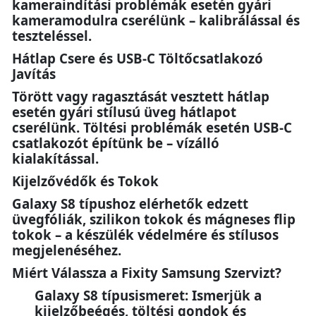
kameraindítási problémák esetén gyári
kameramodulra cserélünk – kalibrálással és
teszteléssel.
Hátlap Csere és USB-C Töltőcsatlakozó
Javítás
Törött vagy ragasztását vesztett hátlap
esetén gyári stílusú üveg hátlapot
cserélünk. Töltési problémák esetén USB-C
csatlakozót építünk be – vízálló
kialakítással.
Kijelzővédők és Tokok
Galaxy S8 típushoz elérhetők edzett
üvegfóliák, szilikon tokok és mágneses flip
tokok – a készülék védelmére és stílusos
megjelenéséhez.
Miért Válassza a Fixity Samsung Szervizt?
Galaxy S8 típusismeret: Ismerjük a
kijelzőbeégés, töltési gondok és