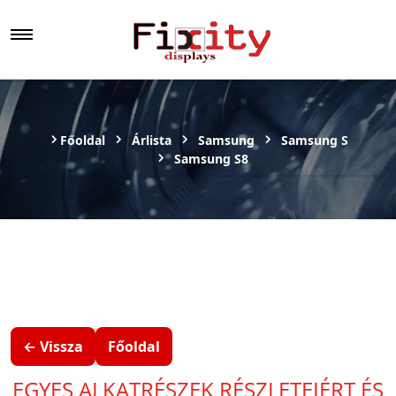
Főoldal
Árlista
Samsung
Samsung S
Samsung S8
← Vissza
Főoldal
EGYES ALKATRÉSZEK RÉSZLETEIÉRT ÉS