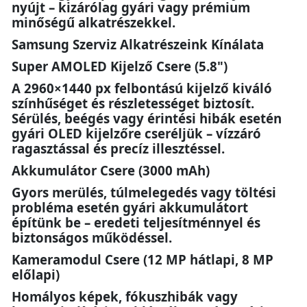
nyújt – kizárólag gyári vagy prémium
minőségű alkatrészekkel.
Samsung Szerviz Alkatrészeink Kínálata
Super AMOLED Kijelző Csere (5.8")
A 2960×1440 px felbontású kijelző kiváló
színhűséget és részletességet biztosít.
Sérülés, beégés vagy érintési hibák esetén
gyári OLED kijelzőre cseréljük – vízzáró
ragasztással és precíz illesztéssel.
Akkumulátor Csere (3000 mAh)
Gyors merülés, túlmelegedés vagy töltési
probléma esetén gyári akkumulátort
építünk be – eredeti teljesítménnyel és
biztonságos működéssel.
Kameramodul Csere (12 MP hátlapi, 8 MP
előlapi)
Homályos képek, fókuszhibák vagy