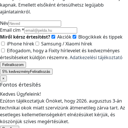
kapnak. Emellett elsőként értesülhetsz legújabb
ajánlatainkról.
Név
Email cím *
Miről kérsz értesítést?
Akciók
Blogcikkek és tippek
iPhone hírek
Samsung / Xiaomi hírek
Elfogadom, hogy a Fixity hírlevelet és kedvezményes
értesítéseket küldjön részemre.
Adatkezelési tájékoztató
Feliratkozom
5% kedvezmény
Feliratkozás
×
Fontos értesítés
Kedves Ügyfeleink!
Ezúton tájékoztatjuk Önöket, hogy 2026. augusztus 3-án
technikai okok miatt szervizünk átmenetileg zárva tart. Az
esetleges kellemetlenségekért elnézésüket kérjük, és
köszönjük szíves megértésüket.