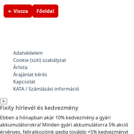
← Vissza
Főoldal
Adatvédelem
Cookie (süti) szabályzat
Árlista
Árajánlat kérés
Kapcsolat
KATA / Számlázási információ
×
Fixity hírlevél és kedvezmény
Ebben a hónapban akár 10% kedvezmény a gyári
akkumulátorokra! Minden gyári akkumulátorra 5% akció
érvényes, feliratkozóink pedig további +5% kedvezményt