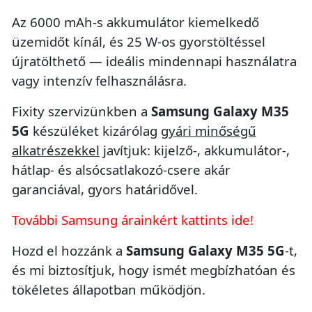
Az 6000 mAh-s akkumulátor kiemelkedő
üzemidőt kínál, és 25 W-os gyorstöltéssel
újratölthető — ideális mindennapi használatra
vagy intenzív felhasználásra.
Fixity szervizünkben a
Samsung Galaxy M35
5G
készüléket kizárólag
gyári minőségű
alkatrészekkel
javítjuk: kijelző-, akkumulátor-,
hátlap- és alsócsatlakozó-csere akár
garanciával, gyors határidővel.
További Samsung árainkért kattints ide!
Hozd el hozzánk a
Samsung Galaxy M35 5G
-t,
és mi biztosítjuk, hogy ismét megbízhatóan és
tökéletes állapotban működjön.