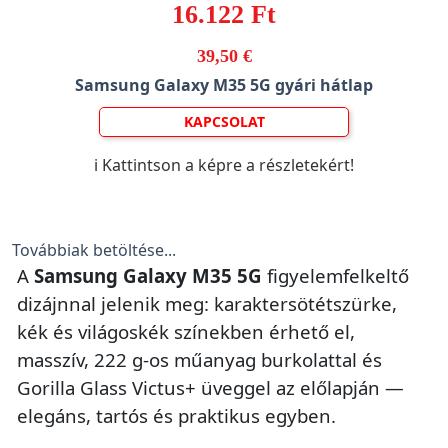
16.122 Ft
39,50 €
Samsung Galaxy M35 5G gyári hátlap
KAPCSOLAT
ℹ️ Kattintson a képre a részletekért!
Továbbiak betöltése...
A
Samsung Galaxy M35 5G
figyelemfelkeltő
dizájnnal jelenik meg: karaktersötétszürke,
kék és világoskék színekben érhető el,
masszív, 222 g-os műanyag burkolattal és
Gorilla Glass Victus+ üveggel az előlapján —
elegáns, tartós és praktikus egyben.