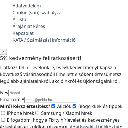
Adatvédelem
Cookie (süti) szabályzat
Árlista
Árajánlat kérés
Kapcsolat
KATA / Számlázási információ
×
5% kedvezmény feliratkozásért!
Iratkozz fel hírlevelünkre, és 5% kedvezményt kapsz a
következő vásárlásodból! Emellett elsőként értesülhetsz
legújabb ajánlatainkról, akcióinkról és újdonságainkról.
Név
Email cím *
Miről kérsz értesítést?
Akciók
Blogcikkek és tippek
iPhone hírek
Samsung / Xiaomi hírek
Elfogadom, hogy a Fixity hírlevelet és kedvezményes
értesítéseket küldjön részemre.
Adatkezelési tájékoztató