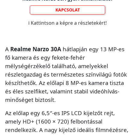
KAPCSOLAT
ℹ️ Kattintson a képre a részletekért!
A
Realme Narzo 30A
hátlapján egy 13 MP-es
fő kamera és egy fekete-fehér
mélységérzékelő található, amelyekkel
részletgazdag és természetes színvilágú fotók
készíthetők. Az előlapi 8 MP-es kamera tiszta
és éles szelfiket, valamint stabil videóhívás-
minőséget biztosít.
Az előlap egy 6,5″-es IPS LCD kijelzőt rejt,
amely HD+ (1600 × 720) felbontással
rendelkezik. A nagy kijelző ideális filmnézésre,