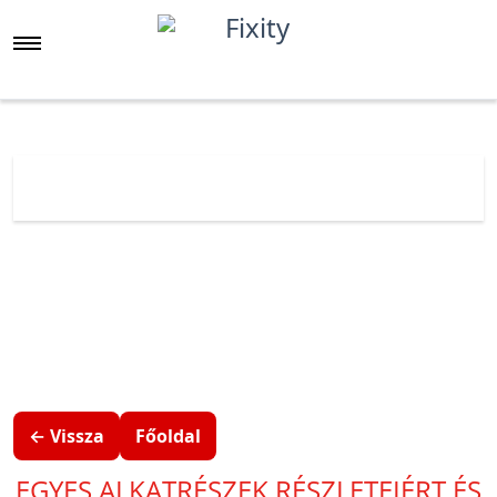
Főoldal
Árlista
Realme
Narzo
Realme Narzo 30A
← Vissza
Főoldal
EGYES ALKATRÉSZEK RÉSZLETEIÉRT ÉS