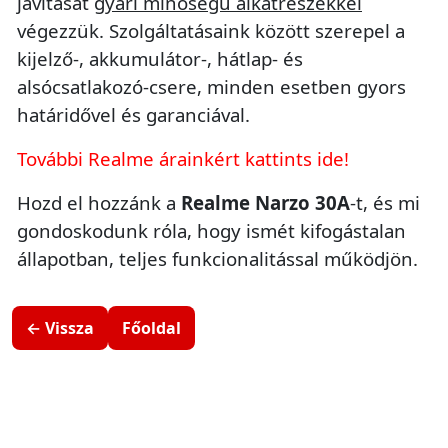
javítását
gyári minőségű alkatrészekkel
végezzük. Szolgáltatásaink között szerepel a
kijelző-, akkumulátor-, hátlap- és
alsócsatlakozó-csere, minden esetben gyors
határidővel és garanciával.
További Realme árainkért kattints ide!
Hozd el hozzánk a
Realme Narzo 30A
-t, és mi
gondoskodunk róla, hogy ismét kifogástalan
állapotban, teljes funkcionalitással működjön.
← Vissza
Főoldal