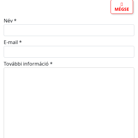
MÉGSE
Név
*
E-mail
*
További információ
*