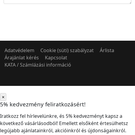
Adatvédelem
Cookie (süti) szabályzat
Árlista
Árajánlat kérés
Kapcsolat
KATA / Számlázási információ
×
5% kedvezmény feliratkozásért!
Iratkozz fel hírlevelünkre, és 5% kedvezményt kapsz a
következő vásárlásodból! Emellett elsőként értesülhetsz
legújabb ajánlatainkról, akcióinkról és újdonságainkról.