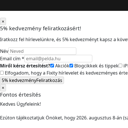
×
5% kedvezmény feliratkozásért!
Iratkozz fel hírlevelünkre, és 5% kedvezményt kapsz a követ
Név
Email cím *
Miről kérsz értesítést?
Akciók
Blogcikkek és tippek
iP
Elfogadom, hogy a Fixity hírlevelet és kedvezményes ért
5% kedvezmény
Feliratkozás
×
Fontos értesítés
Kedves Ügyfeleink!
Ezúton tájékoztatjuk Önöket, hogy 2026. augusztus 8-án (sz