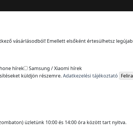
kező vásárlásodból! Emellett elsőként értesülhetsz legújabb
hone hírek
Samsung / Xiaomi hírek
esítéseket küldjön részemre.
Adatkezelési tájékoztató
Feli
ombaton) üzletünk 10:00 és 14:00 óra között tart nyitva.