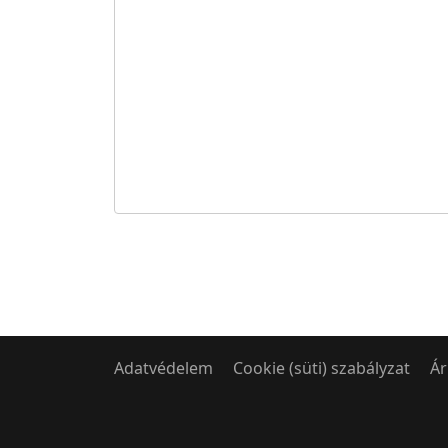
Adatvédelem
Cookie (süti) szabályzat
Ár