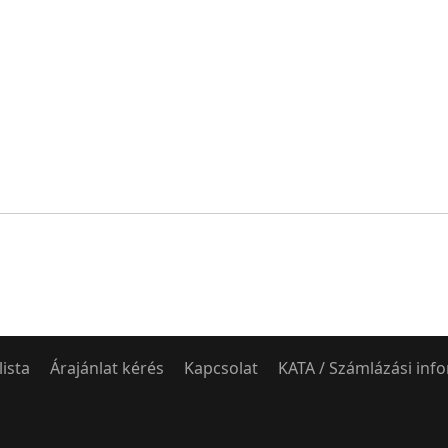
lista
Árajánlat kérés
Kapcsolat
KATA / Számlázási inf