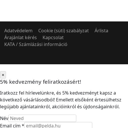
Adatvédelem
Cookie (süti) szabályzat
Árlista
Árajánlat kérés
Kapcsolat
KATA / Számlázási információ
×
5% kedvezmény feliratkozásért!
Iratkozz fel hírlevelünkre, és 5% kedvezményt kapsz a
következő vásárlásodból! Emellett elsőként értesülhetsz
legújabb ajánlatainkról, akcióinkról és újdonságainkról.
Név
Email cím *