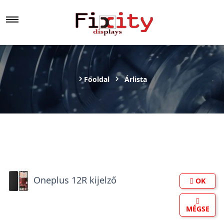
Főoldal
Árlista
Oneplus 12R kijelző
OK
MÉGSE