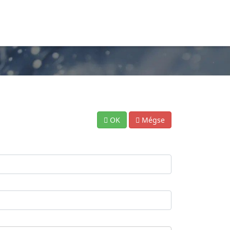
OK
Mégse