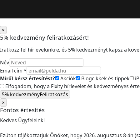
×
5% kedvezmény feliratkozásért!
Iratkozz fel hírlevelünkre, és 5% kedvezményt kapsz a követ
Név
Email cím *
Miről kérsz értesítést?
Akciók
Blogcikkek és tippek
iP
Elfogadom, hogy a Fixity hírlevelet és kedvezményes ért
5% kedvezmény
Feliratkozás
×
Fontos értesítés
Kedves Ügyfeleink!
Ezúton tájékoztatjuk Önöket, hogy 2026. augusztus 8-án (sz