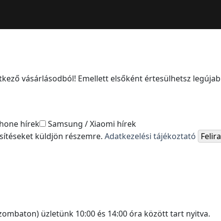
kező vásárlásodból! Emellett elsőként értesülhetsz legújabb
hone hírek
Samsung / Xiaomi hírek
esítéseket küldjön részemre.
Adatkezelési tájékoztató
Feli
ombaton) üzletünk 10:00 és 14:00 óra között tart nyitva.