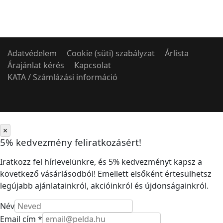
Adatvédelem
Cookie (süti) szabályzat
Árlista
Árajánlat kérés
Kapcsolat
KATA / Számlázási információ
×
5% kedvezmény feliratkozásért!
Iratkozz fel hírlevelünkre, és 5% kedvezményt kapsz a
következő vásárlásodból! Emellett elsőként értesülhetsz
legújabb ajánlatainkról, akcióinkról és újdonságainkról.
Név
Email cím *