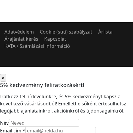
Adatvédelem
Cookie (süti) szabályzat
Árlista
Árajánlat kérés
Kapcsolat
KATA / Számlázási információ
×
5% kedvezmény feliratkozásért!
Iratkozz fel hírlevelünkre, és 5% kedvezményt kapsz a
következő vásárlásodból! Emellett elsőként értesülhetsz
legújabb ajánlatainkról, akcióinkról és újdonságainkról.
Név
Email cím *