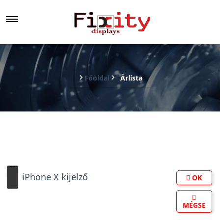
Főoldal
Árlista
iPhone X kijelző
OK
MÉGSE