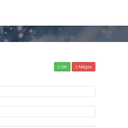
OK
Mégse