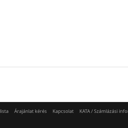
lista
Árajánlat kérés
Kapcsolat
KATA / Számlázási inf