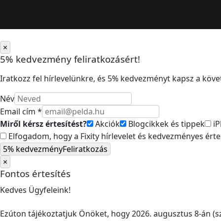
×
5% kedvezmény feliratkozásért!
Iratkozz fel hírlevelünkre, és 5% kedvezményt kapsz a követ
Név
Email cím *
Miről kérsz értesítést?
Akciók
Blogcikkek és tippek
iP
Elfogadom, hogy a Fixity hírlevelet és kedvezményes ért
5% kedvezmény
Feliratkozás
×
Fontos értesítés
Kedves Ügyfeleink!
Ezúton tájékoztatjuk Önöket, hogy 2026. augusztus 8-án (sz