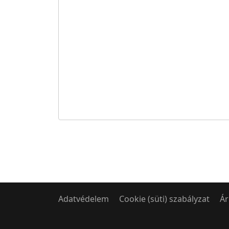
Adatvédelem
Cookie (süti) szabályzat
Ár