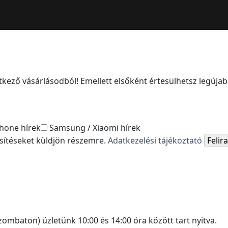
kező vásárlásodból! Emellett elsőként értesülhetsz legújabb
hone hírek
Samsung / Xiaomi hírek
esítéseket küldjön részemre.
Adatkezelési tájékoztató
Feli
ombaton) üzletünk 10:00 és 14:00 óra között tart nyitva.