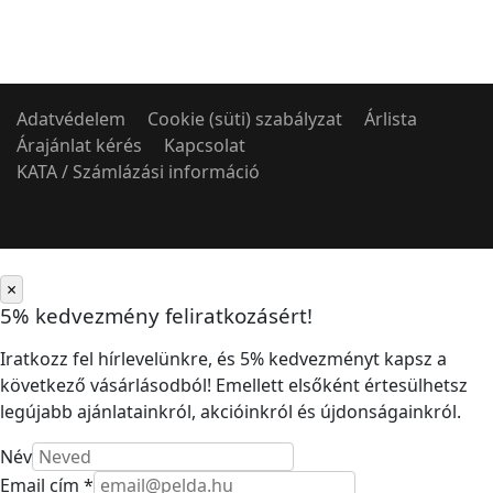
Adatvédelem
Cookie (süti) szabályzat
Árlista
Árajánlat kérés
Kapcsolat
KATA / Számlázási információ
×
5% kedvezmény feliratkozásért!
Iratkozz fel hírlevelünkre, és 5% kedvezményt kapsz a
következő vásárlásodból! Emellett elsőként értesülhetsz
legújabb ajánlatainkról, akcióinkról és újdonságainkról.
Név
Email cím *