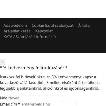
Adatvédelem
Cookie (süti) szabályzat
Árlista
Árajánlat kérés
Kapcsolat
KATA / Számlázási információ
×
5% kedvezmény feliratkozásért!
Iratkozz fel hírlevelünkre, és 5% kedvezményt kapsz a
következő vásárlásodból! Emellett elsőként értesülhetsz
legújabb ajánlatainkról, akcióinkról és újdonságainkról.
Név
Email cím *