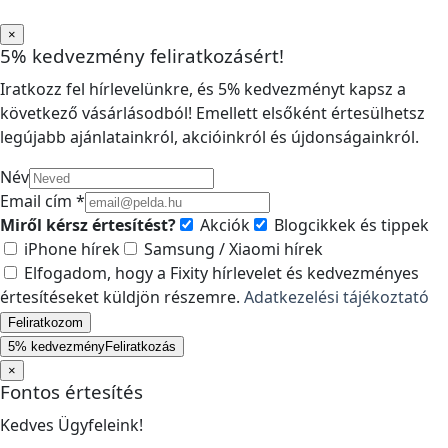
×
5% kedvezmény feliratkozásért!
Iratkozz fel hírlevelünkre, és 5% kedvezményt kapsz a
következő vásárlásodból! Emellett elsőként értesülhetsz
legújabb ajánlatainkról, akcióinkról és újdonságainkról.
Név
Email cím *
Miről kérsz értesítést?
Akciók
Blogcikkek és tippek
iPhone hírek
Samsung / Xiaomi hírek
Elfogadom, hogy a Fixity hírlevelet és kedvezményes
értesítéseket küldjön részemre.
Adatkezelési tájékoztató
Feliratkozom
5% kedvezmény
Feliratkozás
×
Fontos értesítés
Kedves Ügyfeleink!