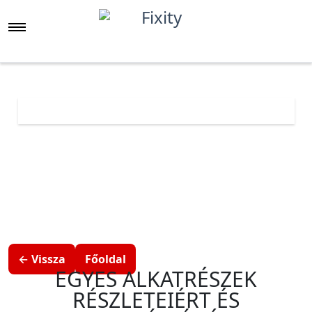
Főoldal
Árlista
Oppo
Oppo A
Oppo A53s
← Vissza
Főoldal
EGYES ALKATRÉSZEK
RÉSZLETEIÉRT ÉS