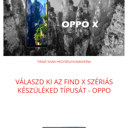
TIANZI SHAN HEGYSÉG/HUNAN/KÍNA
VÁLASZD KI AZ FIND X SZÉRIÁS
KÉSZÜLÉKED TÍPUSÁT - OPPO