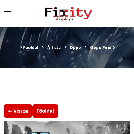
Főoldal
Árlista
Oppo
Oppo Find X
← Vissza
Főoldal