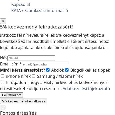
Kapcsolat
KATA / Számlázási információ
×
5% kedvezmény feliratkozásért!
Iratkozz fel hírlevelünkre, és 5% kedvezményt kapsz a
következő vásárlásodból! Emellett elsőként értesülhetsz
legújabb ajánlatainkról, akcióinkról és újdonságainkról.
Név
Email cím *
Miről kérsz értesítést?
Akciók
Blogcikkek és tippek
iPhone hírek
Samsung / Xiaomi hírek
Elfogadom, hogy a Fixity hírlevelet és kedvezményes
értesítéseket küldjön részemre.
Adatkezelési tájékoztató
Feliratkozom
5% kedvezmény
Feliratkozás
×
Fontos értesítés