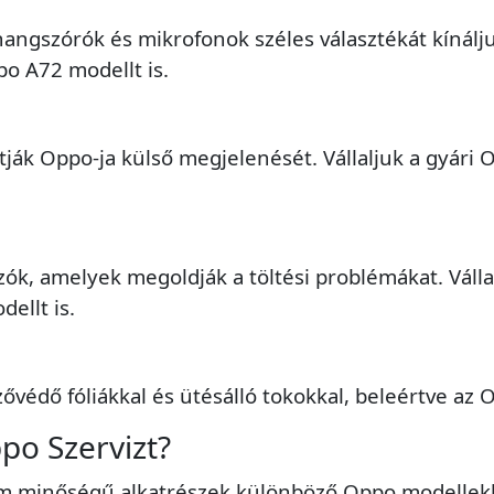
hangszórók és mikrofonok széles választékát kínálju
po A72 modellt is.
ák Oppo-ja külső megjelenését. Vállaljuk a gyári Op
ozók, amelyek megoldják a töltési problémákat. Válla
dellt is.
ővédő fóliákkal és ütésálló tokokkal, beleértve az 
ppo Szervizt?
ium minőségű alkatrészek különböző Oppo modellek