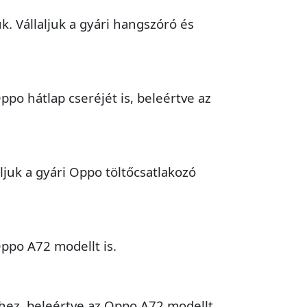
k. Vállaljuk a gyári hangszóró és
po hátlap cseréjét is, beleértve az
ljuk a gyári Oppo töltőcsatlakozó
Oppo A72 modellt is.
hez, beleértve az Oppo A72 modellt