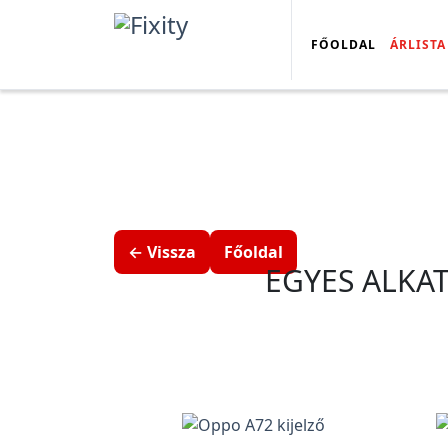
FŐOLDAL
ÁRLISTA
← Vissza
Főoldal
EGYES ALKA