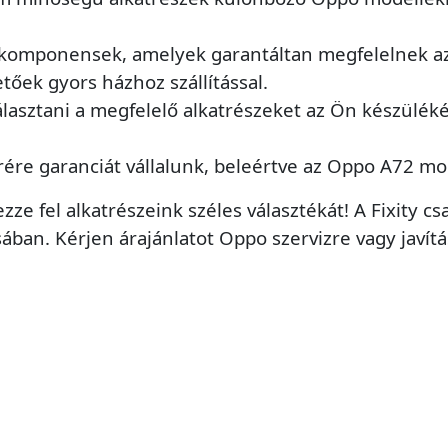
komponensek, amelyek garantáltan megfelelnek az
etőek gyors házhoz szállítással.
álasztani a megfelelő alkatrészeket az Ön készülék
rére garanciát vállalunk, beleértve az Oppo A72 mod
zze fel alkatrészeink széles választékát! A Fixity 
ában. Kérjen árajánlatot Oppo szervizre vagy javít