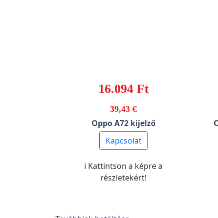
16.094 Ft
39,43 €
Oppo A72 kijelző
Kapcsolat
ℹ️ Kattintson a képre a
részletekért!