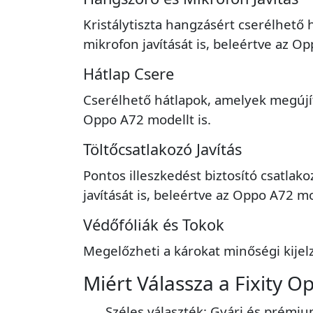
Kristálytiszta hangzásért cserélhető 
mikrofon javítását is, beleértve az Op
Hátlap Csere
Cserélhető hátlapok, amelyek megújítj
Oppo A72 modellt is.
Töltőcsatlakozó Javítás
Pontos illeszkedést biztosító csatlak
javítását is, beleértve az Oppo A72 mo
Védőfóliák és Tokok
Megelőzheti a károkat minőségi kijelz
Miért Válassza a Fixity O
Széles választék: Gyári és prém