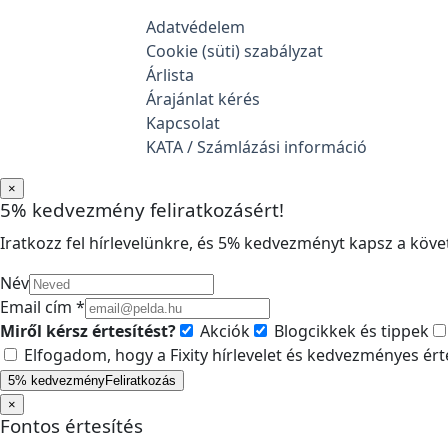
Adatvédelem
Cookie (süti) szabályzat
Árlista
Árajánlat kérés
Kapcsolat
KATA / Számlázási információ
×
5% kedvezmény feliratkozásért!
Iratkozz fel hírlevelünkre, és 5% kedvezményt kapsz a követ
Név
Email cím *
Miről kérsz értesítést?
Akciók
Blogcikkek és tippek
Elfogadom, hogy a Fixity hírlevelet és kedvezményes ér
5% kedvezmény
Feliratkozás
×
Fontos értesítés