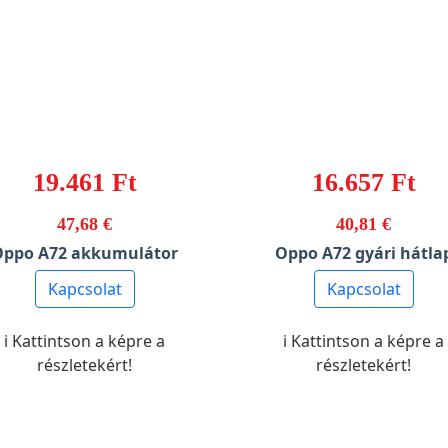
19.461 Ft
16.657 Ft
47,68 €
40,81 €
Oppo A72 akkumulátor
Oppo A72 gyári hátla
Kapcsolat
Kapcsolat
ℹ️ Kattintson a képre a
ℹ️ Kattintson a képre a
részletekért!
részletekért!