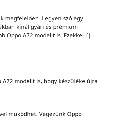
ik megfelelően. Legyen szó egy
tékban kínál gyári és prémium
bb Oppo A72 modellt is. Ezekkel új
A72 modellt is, hogy készüléke újra
rővel működhet. Végezünk Oppo