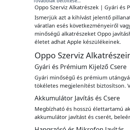
Továbbiak betöltése...
Oppo Szerviz Alkatrészek | Gyári és 
Ismerjük azt a kihívást jelentő pil
váratlan esés következményeiről vagy
minőségű alkatrészeket Oppo javításh
életet adhat Apple készülékeinek.
Oppo Szerviz Alkatrészei
Gyári és Prémium Kijelző Csere
Gyári minőségű és prémium utángyárt
tökéletes megjelenítést biztosítson. Vá
Akkumulátor Javítás és Csere
Megbízható és hosszú élettartamú a
akkumulátor javítást és cserét, beleé
Hangszóró és Mikrofon Javítás