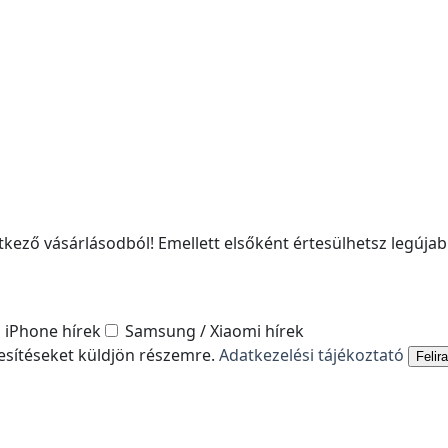
kező vásárlásodból! Emellett elsőként értesülhetsz legújabb
iPhone hírek
Samsung / Xiaomi hírek
tesítéseket küldjön részemre.
Adatkezelési tájékoztató
Felir