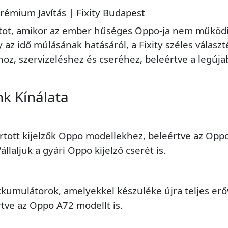
Prémium Javítás | Fixity Budapest
lanatot, amikor az ember hűséges Oppo-ja nem működ
 az idő múlásának hatásáról, a Fixity széles válasz
oz, szervizeléshez és cseréhez, beleértve a legúja
nk Kínálata
ott kijelzők Oppo modellekhez, beleértve az Oppo 
llaljuk a gyári Oppo kijelző cserét is.
kkumulátorok, amelyekkel készüléke újra teljes e
rtve az Oppo A72 modellt is.