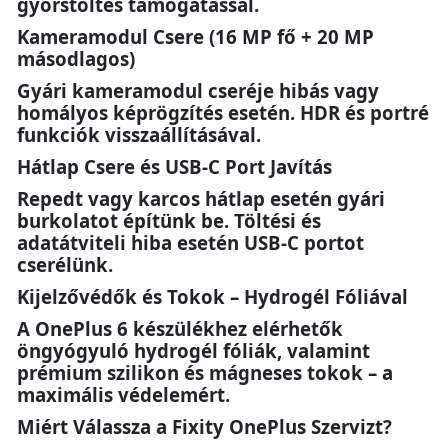
gyorstöltés támogatással.
Kameramodul Csere (16 MP fő + 20 MP
másodlagos)
Gyári kameramodul cseréje hibás vagy
homályos képrögzítés esetén. HDR és portré
funkciók visszaállításával.
Hátlap Csere és USB-C Port Javítás
Repedt vagy karcos hátlap esetén gyári
burkolatot építünk be. Töltési és
adatátviteli hiba esetén USB-C portot
cserélünk.
Kijelzővédők és Tokok – Hydrogél Fóliával
A OnePlus 6 készülékhez elérhetők
öngyógyuló hydrogél fóliák, valamint
prémium szilikon és mágneses tokok – a
maximális védelemért.
Miért Válassza a Fixity OnePlus Szervizt?