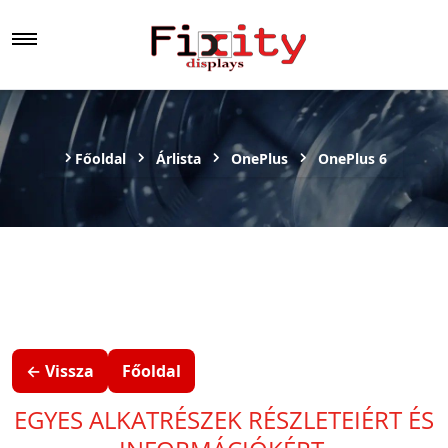
Főoldal
Árlista
OnePlus
OnePlus 6
← Vissza
Főoldal
EGYES ALKATRÉSZEK RÉSZLETEIÉRT ÉS