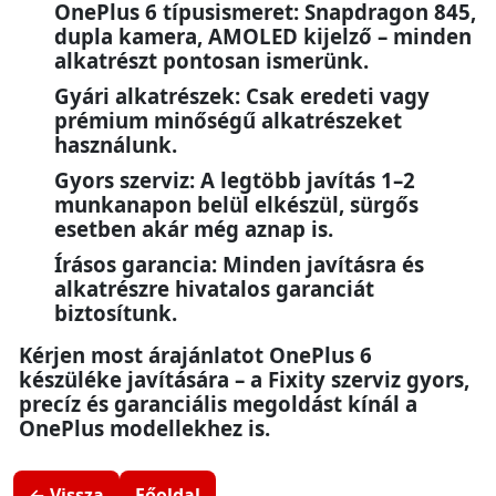
OnePlus 6 típusismeret: Snapdragon 845,
dupla kamera, AMOLED kijelző – minden
alkatrészt pontosan ismerünk.
Gyári alkatrészek: Csak eredeti vagy
prémium minőségű alkatrészeket
használunk.
Gyors szerviz: A legtöbb javítás 1–2
munkanapon belül elkészül, sürgős
esetben akár még aznap is.
Írásos garancia: Minden javításra és
alkatrészre hivatalos garanciát
biztosítunk.
Kérjen most árajánlatot OnePlus 6
készüléke javítására – a Fixity szerviz gyors,
precíz és garanciális megoldást kínál a
OnePlus modellekhez is.
← Vissza
Főoldal