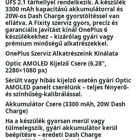
UFS 2.1 tárhellyel rendelkezik. A készülék
3300 mAh kapacitású akkumulátorral és
20W-os Dash Charge gyorstöltéssel van
ellátva. A Fixity szerviz gyors, precíz és
garanciális javítást kínál OnePlus 6
készülékekhez – kizárólag gyári vagy
prémium minőségű alkatrészekkel.
OnePlus Szerviz Alkatrészeink Kínálata
Optic AMOLED Kijelző Csere (6.28",
2280×1080 px)
Sérült vagy hibás kijelző esetén gyári Optic
AMOLED panelt cserélünk – teljes fényerő-
és színhűség-kalibrálással.
Akkumulátor Csere (3300 mAh, 20W Dash
Charge)
Ha a készülék gyorsan merül vagy
túlmelegszik, gyári akkumulátor kerül
beépítésre – eredeti Dash Charge