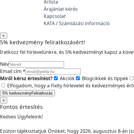
Árlista
Árajánlat kérés
Kapcsolat
KATA / Számlázási információ
×
5% kedvezmény feliratkozásért!
Iratkozz fel hírlevelünkre, és 5% kedvezményt kapsz a követ
Név
Email cím *
Miről kérsz értesítést?
Akciók
Blogcikkek és tippek
Elfogadom, hogy a Fixity hírlevelet és kedvezményes ér
5% kedvezmény
Feliratkozás
×
Fontos értesítés
Kedves Ügyfeleink!
Ezúton tájékoztatjuk Önöket, hogy 2026. augusztus 8-án (sz