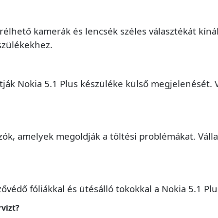
rélhető kamerák és lencsék széles választékát kínál
észülékekhez.
ák Nokia 5.1 Plus készüléke külső megjelenését. Vá
zók, amelyek megoldják a töltési problémákat. Válla
ővédő fóliákkal és ütésálló tokokkal a Nokia 5.1 Pl
rvizt?