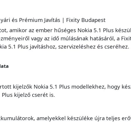
Gyári és Prémium Javítás | Fixity Budapest
anatot, amikor az ember hűséges Nokia 5.1 Plus ké
ményeiről vagy az idő múlásának hatásáról, a Fixit
 5.1 Plus javításhoz, szervizeléshez és cseréhez. E
lata
tt kijelzők Nokia 5.1 Plus modellekhez, hogy kész
 Plus kijelző cserét is.
kumulátorok, amelyekkel készüléke újra teljes er