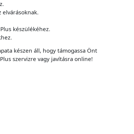
z.
 elvárásoknak.
 Plus készülékéhez.
khez.
csapata készen áll, hogy támogassa Önt
lus szervizre vagy javításra online!