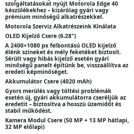
szolgáltatásokat nyújt Motorola Edge 40
készülékekhez – kizárólag gyári vagy
prémium minőségű alkatrészekkel.
Motorola Szerviz Alkatrészeink Kínálata
OLED Kijelző Csere (6.28")
A 2400×1080 px felbontású OLED kijelző
élénk színeket és mély feketéket biztosít.
Sérült vagy hibás kijelző esetén gyári
minőségű panelt építünk be, visszaállítva az
eredeti képminőséget.
Akkumulátor Csere (4020 mAh)
Gyors merülés vagy töltési problémák
esetén új, gyári akkumulátorra cseréljük az
eredetit – biztosítva a hosszú üzemidőt és
stabil működést.
Kamera Modul Csere (50 MP + 13 MP hátlapi,
32 MP előlapi)