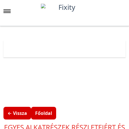
Főoldal
Árlista
Motorola
Motorola Edge
Motorola Edge 40
← Vissza
Főoldal
EGYES ALKATRÉSZEK RÉSZLETEIÉRT ÉS