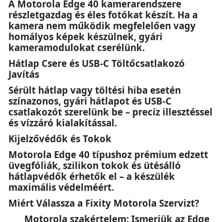
A Motorola Edge 40 kamerarendszere
részletgazdag és éles fotókat készít. Ha a
kamera nem működik megfelelően vagy
homályos képek készülnek, gyári
kameramodulokat cserélünk.
Hátlap Csere és USB-C Töltőcsatlakozó
Javítás
Sérült hátlap vagy töltési hiba esetén
színazonos, gyári hátlapot és USB-C
csatlakozót szerelünk be – precíz illesztéssel
és vízzáró kialakítással.
Kijelzővédők és Tokok
Motorola Edge 40 típushoz prémium edzett
üvegfóliák, szilikon tokok és ütésálló
hátlapvédők érhetők el – a készülék
maximális védelméért.
Miért Válassza a Fixity Motorola Szervizt?
Motorola szakértelem: Ismerjük az Edge