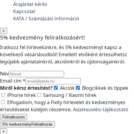
Árajánlat kérés
Kapcsolat
KATA / Számlázási információ
×
5% kedvezmény feliratkozásért!
Iratkozz fel hírlevelünkre, és 5% kedvezményt kapsz a
következő vásárlásodból! Emellett elsőként értesülhetsz
legújabb ajánlatainkról, akcióinkról és újdonságainkról.
Név
Email cím *
Miről kérsz értesítést?
Akciók
Blogcikkek és tippek
iPhone hírek
Samsung / Xiaomi hírek
Elfogadom, hogy a Fixity hírlevelet és kedvezményes
értesítéseket küldjön részemre.
Adatkezelési tájékoztató
Feliratkozom
5% kedvezmény
Feliratkozás
×