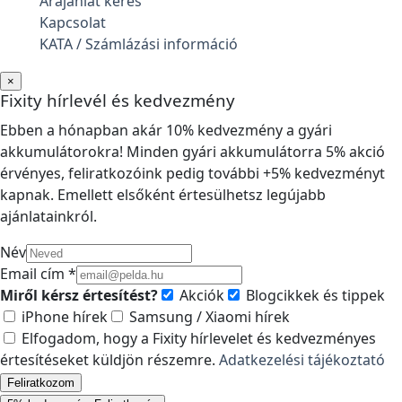
Árajánlat kérés
Kapcsolat
KATA / Számlázási információ
×
Fixity hírlevél és kedvezmény
Ebben a hónapban akár 10% kedvezmény a gyári
akkumulátorokra! Minden gyári akkumulátorra 5% akció
érvényes, feliratkozóink pedig további +5% kedvezményt
kapnak. Emellett elsőként értesülhetsz legújabb
ajánlatainkról.
Név
Email cím *
Miről kérsz értesítést?
Akciók
Blogcikkek és tippek
iPhone hírek
Samsung / Xiaomi hírek
Elfogadom, hogy a Fixity hírlevelet és kedvezményes
értesítéseket küldjön részemre.
Adatkezelési tájékoztató
Feliratkozom