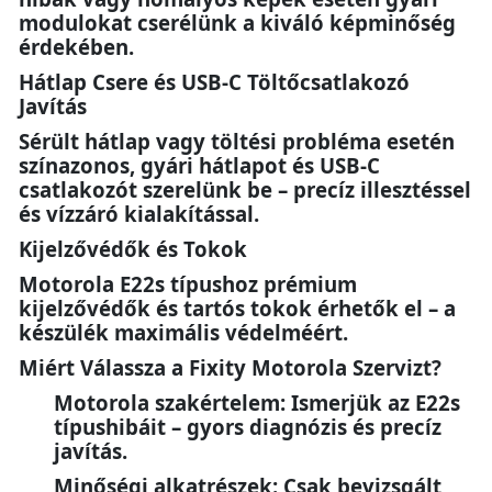
modulokat cserélünk a kiváló képminőség
érdekében.
Hátlap Csere és USB-C Töltőcsatlakozó
Javítás
Sérült hátlap vagy töltési probléma esetén
színazonos, gyári hátlapot és USB-C
csatlakozót szerelünk be – precíz illesztéssel
és vízzáró kialakítással.
Kijelzővédők és Tokok
Motorola E22s típushoz prémium
kijelzővédők és tartós tokok érhetők el – a
készülék maximális védelméért.
Miért Válassza a Fixity Motorola Szervizt?
Motorola szakértelem: Ismerjük az E22s
típushibáit – gyors diagnózis és precíz
javítás.
Minőségi alkatrészek: Csak bevizsgált,