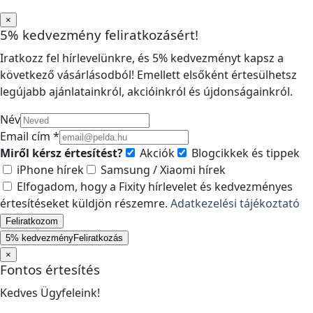
×
5% kedvezmény feliratkozásért!
Iratkozz fel hírlevelünkre, és 5% kedvezményt kapsz a
következő vásárlásodból! Emellett elsőként értesülhetsz
legújabb ajánlatainkról, akcióinkról és újdonságainkról.
Név
Email cím *
Miről kérsz értesítést?
Akciók
Blogcikkek és tippek
iPhone hírek
Samsung / Xiaomi hírek
Elfogadom, hogy a Fixity hírlevelet és kedvezményes
értesítéseket küldjön részemre.
Adatkezelési tájékoztató
Feliratkozom
5% kedvezmény
Feliratkozás
×
Fontos értesítés
Kedves Ügyfeleink!