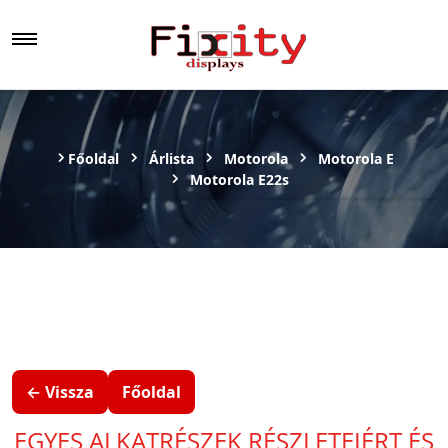
Főoldal
Árlista
Motorola
Motorola E
Motorola E22s
← Vissza
Főoldal
EGYES ALKATRÉSZEK RÉSZLETEIÉRT ÉS