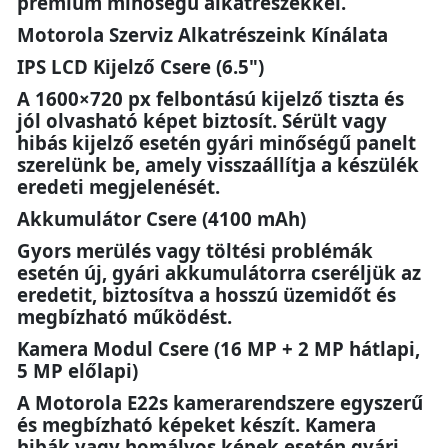
prémium minőségű alkatrészekkel.
Motorola Szerviz Alkatrészeink Kínálata
IPS LCD Kijelző Csere (6.5")
A 1600×720 px felbontású kijelző tiszta és
jól olvasható képet biztosít. Sérült vagy
hibás kijelző esetén gyári minőségű panelt
szerelünk be, amely visszaállítja a készülék
eredeti megjelenését.
Akkumulátor Csere (4100 mAh)
Gyors merülés vagy töltési problémák
esetén új, gyári akkumulátorra cseréljük az
eredetit, biztosítva a hosszú üzemidőt és
megbízható működést.
Kamera Modul Csere (16 MP + 2 MP hátlapi,
5 MP előlapi)
A Motorola E22s kamerarendszere egyszerű
és megbízható képeket készít. Kamera
hibák vagy homályos képek esetén gyári