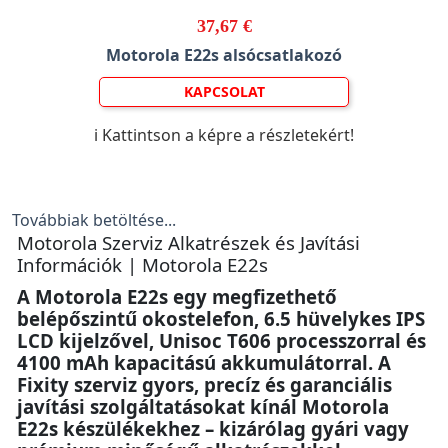
37,67 €
Motorola E22s alsócsatlakozó
KAPCSOLAT
ℹ️ Kattintson a képre a részletekért!
Továbbiak betöltése...
Motorola Szerviz Alkatrészek és Javítási
Információk | Motorola E22s
A Motorola E22s egy megfizethető
belépőszintű okostelefon, 6.5 hüvelykes IPS
LCD kijelzővel, Unisoc T606 processzorral és
4100 mAh kapacitású akkumulátorral. A
Fixity szerviz gyors, precíz és garanciális
javítási szolgáltatásokat kínál Motorola
E22s készülékekhez – kizárólag gyári vagy