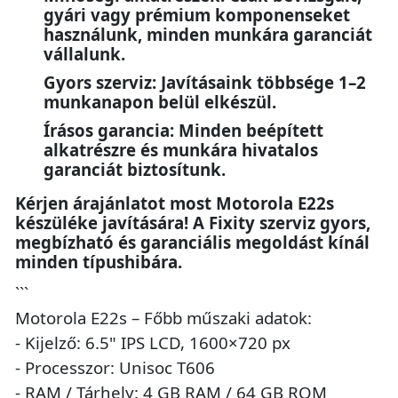
gyári vagy prémium komponenseket
használunk, minden munkára garanciát
vállalunk.
Gyors szerviz: Javításaink többsége 1–2
munkanapon belül elkészül.
Írásos garancia: Minden beépített
alkatrészre és munkára hivatalos
garanciát biztosítunk.
Kérjen árajánlatot most Motorola E22s
készüléke javítására! A Fixity szerviz gyors,
megbízható és garanciális megoldást kínál
minden típushibára.
```
Motorola E22s – Főbb műszaki adatok:
- Kijelző: 6.5" IPS LCD, 1600×720 px
- Processzor: Unisoc T606
- RAM / Tárhely: 4 GB RAM / 64 GB ROM