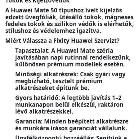
Tokok és Kijelzővédők
A Huawei Mate 50 típushoz ívelt kijelzős
edzett üvegfóliák, ütésálló tokok, mágneses
fedeles tokok és szilikon védők is elérhetők,
stílushoz és védelemhez igazítva.
Miért Válassza a Fixity Huawei Szervizt?
Tapasztalat: A Huawei Mate széria
javításában napi rutinnal rendelkezünk,
különösen prémium modellek esetén.
Minőségi alkatrészek: Csak gyári vagy
megbízható, tesztelt prémium
alkatrészeket építünk be.
Gyors határidő: A legtöbb javítás 1–2
munkanapon belül elkészül, raktáron
lévő alkatrészekkel.
Garancia: Minden beépített alkatrészre
és munkára írásos garanciát vállalunk.
Ügyfélközpontú hozzáállás: Segítünk a