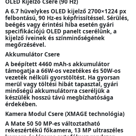
OLED Kijelző Csere (90 Hz)
A 6.7 hüvelykes OLED kijelző 2700×1224 px
felbontású, 90 Hz-es képfrissítéssel. Sérülés,
beégés vagy érintési hiba esetén gyári
specifikációjú OLED panelt cserélünk, a
kijelző íveinek és színminőségének
megőrzésével.
Akkumulátor Csere
A beépített 4460 mAh-s akkumulátor
támogatja a 66W-os vezetékes és 50W-os
vezeték nélküli gyorstöltést. Ha gyorsan
merül vagy töltési hibát tapasztal, gyári
minőségű akkumulátorra cseréljük a
készülék hosszú távú megbízhatósága
érdekében.
Kamera Modul Csere (XMAGE technológia)
A Mate 50 50 MP-es változtatható
rekeszértékű főkamera, 13 MP ultraszéles