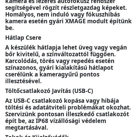
kamera és lézeres autofókusz rendszer
segítségével rögzít részletgazdag képeket.
Homályos, nem induló vagy fókuszhibás
kamera esetén gyári XMAGE modult építünk
be.
Hátlap Csere
A készülék hátlapja lehet üveg vagy vegán
bőr kivitelű, a színváltozattól függően.
Karcolódás, törés vagy repedés esetén
színazonos, gyári kialakítású hátlapot
cserélünk a kameragyűrű pontos
illesztésével.
Töltőcsatlakozó Javítás (USB-C)
Az USB-C csatlakozó kopása vagy hibája
töltési és adatátviteli problémákat okozhat.
Szervizünk pontosan illeszkedő csatlakozót
épít be, az IP68 vízállósági védelem
megtartásával.