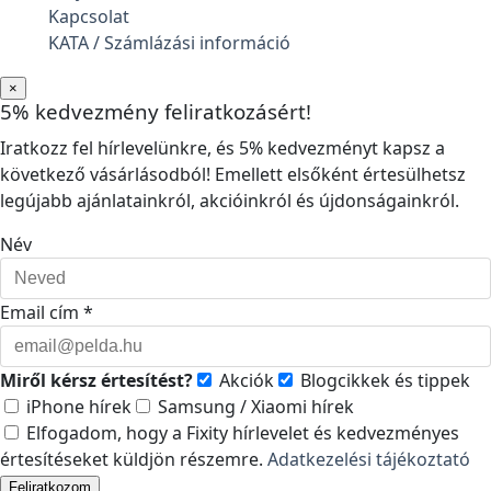
Kapcsolat
KATA / Számlázási információ
×
5% kedvezmény feliratkozásért!
Iratkozz fel hírlevelünkre, és 5% kedvezményt kapsz a
következő vásárlásodból! Emellett elsőként értesülhetsz
legújabb ajánlatainkról, akcióinkról és újdonságainkról.
Név
Email cím *
Miről kérsz értesítést?
Akciók
Blogcikkek és tippek
iPhone hírek
Samsung / Xiaomi hírek
Elfogadom, hogy a Fixity hírlevelet és kedvezményes
értesítéseket küldjön részemre.
Adatkezelési tájékoztató
Feliratkozom