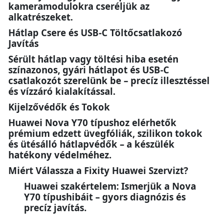
kameramodulokra cseréljük az
alkatrészeket.
Hátlap Csere és USB-C Töltőcsatlakozó
Javítás
Sérült hátlap vagy töltési hiba esetén
színazonos, gyári hátlapot és USB-C
csatlakozót szerelünk be – precíz illesztéssel
és vízzáró kialakítással.
Kijelzővédők és Tokok
Huawei Nova Y70 típushoz elérhetők
prémium edzett üvegfóliák, szilikon tokok
és ütésálló hátlapvédők – a készülék
hatékony védelméhez.
Miért Válassza a Fixity Huawei Szervizt?
Huawei szakértelem: Ismerjük a Nova
Y70 típushibáit – gyors diagnózis és
precíz javítás.