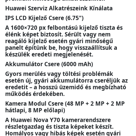
Huawei Szerviz Alkatrészeink Kínálata
IPS LCD Kijelző Csere (6.75")
A 1600×720 px felbontású kijelző tiszta és
élénk képet biztosít. Sérült vagy nem
reagáló kijelző esetén gyári minőségű
panelt építünk be, hogy visszaállítsuk a
készülék eredeti megjelenését.
Akkumulátor Csere (6000 mAh)
Gyors merülés vagy töltési problémák
esetén új, gyári akkumulátorra cseréljük az
eredetit – a hosszú üzemidő és megbízható
működés érdekében.
Kamera Modul Csere (48 MP + 2 MP + 2 MP
hátlapi, 8 MP előlapi)
A Huawei Nova Y70 kamerarendszere
részletgazdag és tiszta képeket készít.
Homályos vagy hibás képek esetén gyári