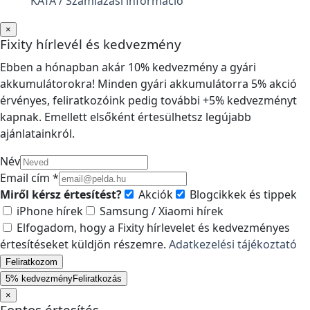
KATA / Számlázási információ
×
Fixity hírlevél és kedvezmény
Ebben a hónapban akár 10% kedvezmény a gyári
akkumulátorokra! Minden gyári akkumulátorra 5% akció
érvényes, feliratkozóink pedig további +5% kedvezményt
kapnak. Emellett elsőként értesülhetsz legújabb
ajánlatainkról.
Név
Email cím *
Miről kérsz értesítést?
Akciók
Blogcikkek és tippek
iPhone hírek
Samsung / Xiaomi hírek
Elfogadom, hogy a Fixity hírlevelet és kedvezményes
értesítéseket küldjön részemre.
Adatkezelési tájékoztató
Feliratkozom
5% kedvezmény
Feliratkozás
×
Fontos értesítés