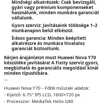
Minőségi alkatrészek: Csak bevizsgált,
gyári vagy prémium komponenseket
használunk, minden munkára garanciát
vállalunk.
Gyors szerviz: Javításaink többsége 1–2
munkanapon belül elkészül.
Írásos garancia: Minden beépített
alkatrészre és munkára hivatalos
garanciát biztosítunk.
Kérjen árajánlatot most Huawei Nova Y70
készüléke javítására! A Fixity szerviz gyors,
megbízható és garanciális megoldást kínál
minden típushibára.
```
Huawei Nova Y70 – Főbb műszaki adatok:
- Kijelző: 6.75" IPS LCD, 1600×720 px
- Processzor: MediaTek Helio G80