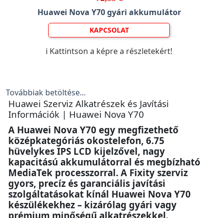
Huawei Nova Y70 gyári akkumulátor
KAPCSOLAT
ℹ️ Kattintson a képre a részletekért!
Továbbiak betöltése...
Huawei Szerviz Alkatrészek és Javítási
Információk | Huawei Nova Y70
A Huawei Nova Y70 egy megfizethető
középkategóriás okostelefon, 6.75
hüvelykes IPS LCD kijelzővel, nagy
kapacitású akkumulátorral és megbízható
MediaTek processzorral. A Fixity szerviz
gyors, precíz és garanciális javítási
szolgáltatásokat kínál Huawei Nova Y70
készülékekhez – kizárólag gyári vagy
prémium minőségű alkatrészekkel.