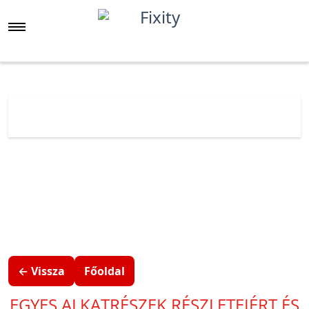
Főoldal
Árlista
Huawei
Huawei P
Huawei P40 Pro
← Vissza
Főoldal
EGYES ALKATRÉSZEK RÉSZLETEIÉRT ÉS