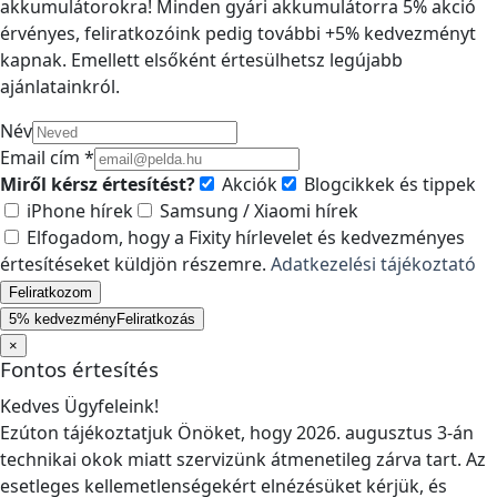
akkumulátorokra! Minden gyári akkumulátorra 5% akció
érvényes, feliratkozóink pedig további +5% kedvezményt
kapnak. Emellett elsőként értesülhetsz legújabb
ajánlatainkról.
Név
Email cím *
Miről kérsz értesítést?
Akciók
Blogcikkek és tippek
iPhone hírek
Samsung / Xiaomi hírek
Elfogadom, hogy a Fixity hírlevelet és kedvezményes
értesítéseket küldjön részemre.
Adatkezelési tájékoztató
Feliratkozom
5% kedvezmény
Feliratkozás
×
Fontos értesítés
Kedves Ügyfeleink!
Ezúton tájékoztatjuk Önöket, hogy 2026. augusztus 3-án
technikai okok miatt szervizünk átmenetileg zárva tart. Az
esetleges kellemetlenségekért elnézésüket kérjük, és