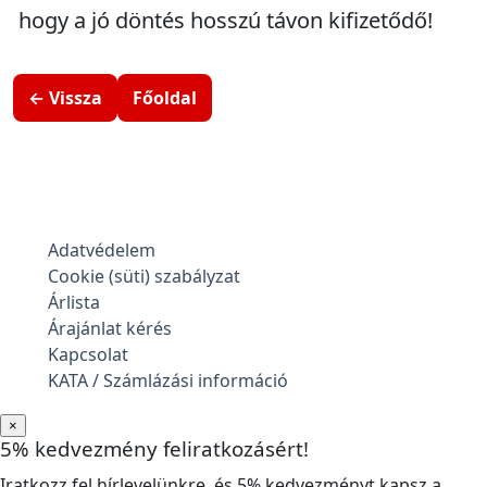
hogy a jó döntés hosszú távon kifizetődő!
← Vissza
Főoldal
Adatvédelem
Cookie (süti) szabályzat
Árlista
Árajánlat kérés
Kapcsolat
KATA / Számlázási információ
×
5% kedvezmény feliratkozásért!
Iratkozz fel hírlevelünkre, és 5% kedvezményt kapsz a