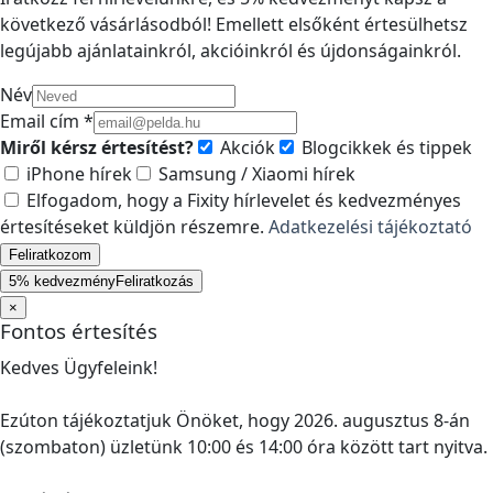
következő vásárlásodból! Emellett elsőként értesülhetsz
legújabb ajánlatainkról, akcióinkról és újdonságainkról.
Név
Email cím *
Miről kérsz értesítést?
Akciók
Blogcikkek és tippek
iPhone hírek
Samsung / Xiaomi hírek
Elfogadom, hogy a Fixity hírlevelet és kedvezményes
értesítéseket küldjön részemre.
Adatkezelési tájékoztató
Feliratkozom
5% kedvezmény
Feliratkozás
×
Fontos értesítés
Kedves Ügyfeleink!
Ezúton tájékoztatjuk Önöket, hogy 2026. augusztus 8-án
(szombaton) üzletünk 10:00 és 14:00 óra között tart nyitva.