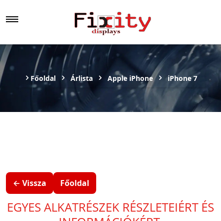
Főoldal
Árlista
Apple iPhone
iPhone 7
← Vissza
Főoldal
EGYES ALKATRÉSZEK RÉSZLETEIÉRT ÉS