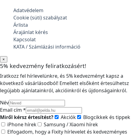
Adatvédelem
Cookie (süti) szabályzat
Árlista
Árajánlat kérés
Kapcsolat
KATA / Számlázási információ
×
5% kedvezmény feliratkozásért!
Iratkozz fel hírlevelünkre, és 5% kedvezményt kapsz a
következő vásárlásodból! Emellett elsőként értesülhetsz
legújabb ajánlatainkról, akcióinkról és újdonságainkról.
Név
Email cím *
Miről kérsz értesítést?
Akciók
Blogcikkek és tippek
iPhone hírek
Samsung / Xiaomi hírek
Elfogadom, hogy a Fixity hírlevelet és kedvezményes