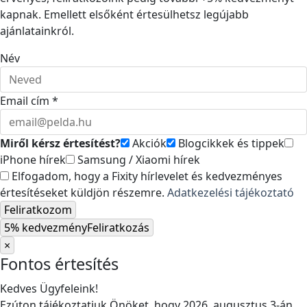
kapnak. Emellett elsőként értesülhetsz legújabb
ajánlatainkról.
Név
Email cím *
Miről kérsz értesítést?
Akciók
Blogcikkek és tippek
iPhone hírek
Samsung / Xiaomi hírek
Elfogadom, hogy a Fixity hírlevelet és kedvezményes
értesítéseket küldjön részemre.
Adatkezelési tájékoztató
Feliratkozom
5% kedvezmény
Feliratkozás
×
Fontos értesítés
Kedves Ügyfeleink!
Ezúton tájékoztatjuk Önöket, hogy 2026. augusztus 3-án