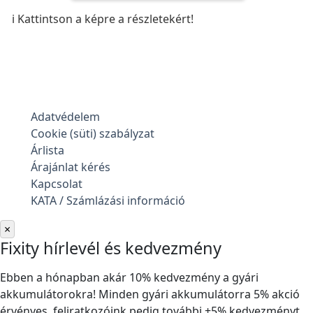
ℹ️ Kattintson a képre a részletekért!
Adatvédelem
Cookie (süti) szabályzat
Árlista
Árajánlat kérés
Kapcsolat
KATA / Számlázási információ
×
Fixity hírlevél és kedvezmény
Ebben a hónapban akár 10% kedvezmény a gyári
akkumulátorokra! Minden gyári akkumulátorra 5% akció
érvényes, feliratkozóink pedig további +5% kedvezményt