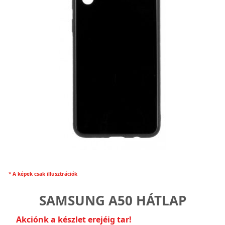
* A képek csak illusztrációk
SAMSUNG A50 HÁTLAP
Akciónk a készlet erejéig tar!