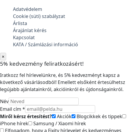
Adatvédelem
Cookie (süti) szabályzat
Árlista
Árajánlat kérés
Kapcsolat
KATA / Számlázási információ
×
5% kedvezmény feliratkozásért!
Iratkozz fel hírlevelünkre, és 5% kedvezményt kapsz a
következő vásárlásodból! Emellett elsőként értesülhetsz
legújabb ajánlatainkról, akcióinkról és újdonságainkról.
Név
Email cím *
Miről kérsz értesítést?
Akciók
Blogcikkek és tippek
iPhone hírek
Samsung / Xiaomi hírek
Elfogadom, hogy a Fixity hírlevelet és kedvezményes