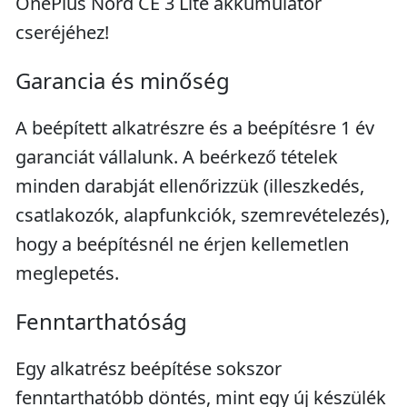
OnePlus Nord CE 3 Lite akkumulátor
cseréjéhez!
Garancia és minőség
A beépített alkatrészre és a beépítésre 1 év
garanciát vállalunk. A beérkező tételek
minden darabját ellenőrizzük (illeszkedés,
csatlakozók, alapfunkciók, szemrevételezés),
hogy a beépítésnél ne érjen kellemetlen
meglepetés.
Fenntarthatóság
Egy alkatrész beépítése sokszor
fenntarthatóbb döntés, mint egy új készülék