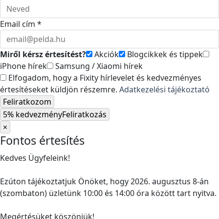
Email cím *
Miről kérsz értesítést?
Akciók
Blogcikkek és tippek
iPhone hírek
Samsung / Xiaomi hírek
Elfogadom, hogy a Fixity hírlevelet és kedvezményes
értesítéseket küldjön részemre.
Adatkezelési tájékoztató
Feliratkozom
5% kedvezmény
Feliratkozás
×
Fontos értesítés
Kedves Ügyfeleink!
Ezúton tájékoztatjuk Önöket, hogy 2026. augusztus 8-án
(szombaton) üzletünk 10:00 és 14:00 óra között tart nyitva.
Megértésüket köszönjük!