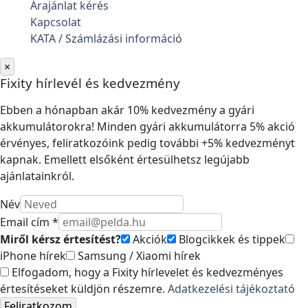
Árajánlat kérés
Kapcsolat
KATA / Számlázási információ
×
Fixity hírlevél és kedvezmény
Ebben a hónapban akár 10% kedvezmény a gyári
akkumulátorokra! Minden gyári akkumulátorra 5% akció
érvényes, feliratkozóink pedig további +5% kedvezményt
kapnak. Emellett elsőként értesülhetsz legújabb
ajánlatainkról.
Név
Email cím *
Miről kérsz értesítést?
Akciók
Blogcikkek és tippek
iPhone hírek
Samsung / Xiaomi hírek
Elfogadom, hogy a Fixity hírlevelet és kedvezményes
értesítéseket küldjön részemre.
Adatkezelési tájékoztató
Feliratkozom