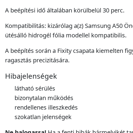
A beépítési idő általában körülbelül 30 perc.
Kompatibilitás: kizárólag a(z) Samsung A50 Ön
ütésálló hidrogél fólia modellel kompatibilis.
A beépítés során a Fixity csapata kiemelten fig
ragasztás precizitására.
Hibajelenségek
látható sérülés
bizonytalan működés
rendellenes illeszkedés
szokatlan jelenségek
Ne halogassa!
Ha a fenti hibák bármelyikét tap