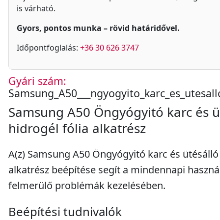
is várható.
Gyors, pontos munka – rövid határidővel.
Időpontfoglalás:
+36 30 626 3747
Gyári szám:
Samsung_A50___ngyogyito_karc_es_utesallo
Samsung A50 Öngyógyitó karc és ü
hidrogél fólia alkatrész
A(z) Samsung A50 Öngyógyitó karc és ütésálló 
alkatrész beépítése segít a mindennapi haszná
felmerülő problémák kezelésében.
Beépítési tudnivalók