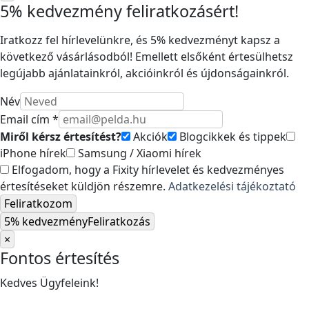
5% kedvezmény feliratkozásért!
Iratkozz fel hírlevelünkre, és 5% kedvezményt kapsz a
következő vásárlásodból! Emellett elsőként értesülhetsz
legújabb ajánlatainkról, akcióinkról és újdonságainkról.
Név
Email cím *
Miről kérsz értesítést?
Akciók
Blogcikkek és tippek
iPhone hírek
Samsung / Xiaomi hírek
Elfogadom, hogy a Fixity hírlevelet és kedvezményes
értesítéseket küldjön részemre.
Adatkezelési tájékoztató
Feliratkozom
5% kedvezmény
Feliratkozás
×
Fontos értesítés
Kedves Ügyfeleink!