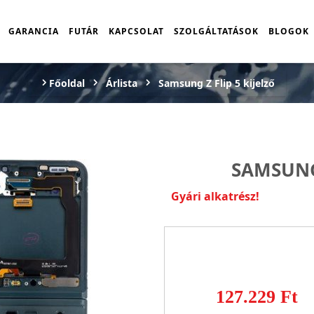
GARANCIA
FUTÁR
KAPCSOLAT
SZOLGÁLTATÁSOK
BLOGOK
Főoldal
Árlista
Samsung Z Flip 5 kijelző
SAMSUNG 
Gyári alkatrész!
127.229 Ft