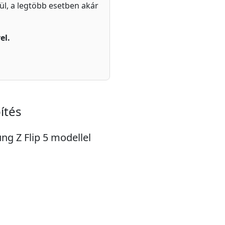
zül, a legtöbb esetben akár
el.
ítés
ng Z Flip 5 modellel