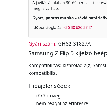
A javítás általában 30–60 perc alatt elkés
meg is várható.
Gyors, pontos munka – rövid határidőv
Időpontfoglalás:
+36 30 626 3747
Gyári szám:
GH82-31827A
Samsung Z Flip 5 kijelző beép
Kompatibilitás: kizárólag a(z) Samsu
kompatibilis.
Hibajelenségek
törött üveg
nem reagál az érintésre