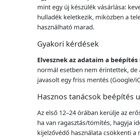
mint egy új készülék vásárlása: kev
hulladék keletkezik, miközben a tel
használható marad.
Gyakori kérdések
Elvesznek az adataim a beépítés
normál esetben nem érintettek, de 
javasolt egy friss mentés (Google/i
Hasznos tanácsok beépítés 
Az első 12–24 órában kerülje az erő
ha van ragasztás/tömítés, hagyja idő
kijelzővédő használata csökkenti 