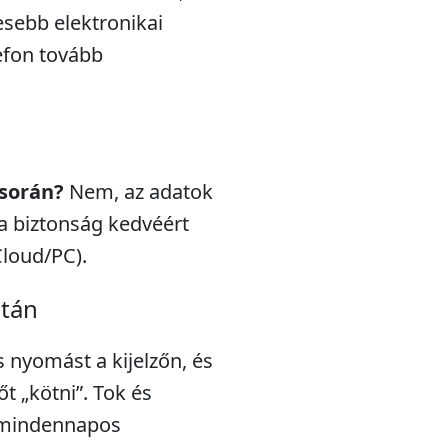
esebb elektronikai
efon tovább
 során?
Nem, az adatok
a biztonság kedvéért
Cloud/PC).
után
s nyomást a kijelzőn, és
t „kötni”. Tok és
a mindennapos