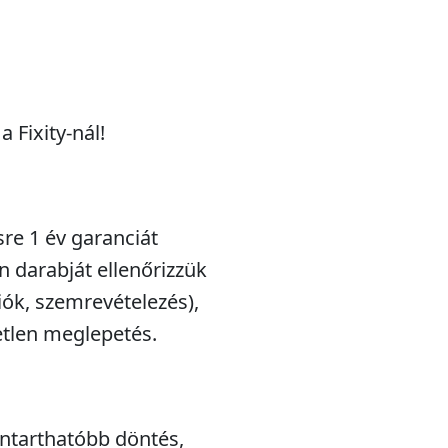
 Fixity-nál!
sre 1 év garanciát
n darabját ellenőrizzük
iók, szemrevételezés),
etlen meglepetés.
nntarthatóbb döntés,