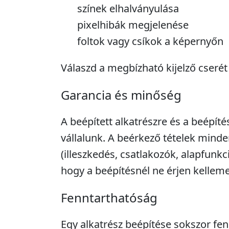
színek elhalványulása
pixelhibák megjelenése
foltok vagy csíkok a képernyőn
Válaszd a megbízható kijelző cserét a
Garancia és minőség
A beépített alkatrészre és a beépíté
vállalunk. A beérkező tételek minde
(illeszkedés, csatlakozók, alapfunkc
hogy a beépítésnél ne érjen kellem
Fenntarthatóság
Egy alkatrész beépítése sokszor fe